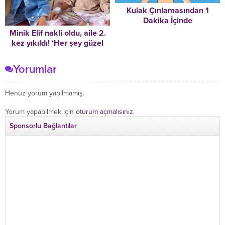
Kulak Çınlamasından 1
Dakika İçinde
Kurtulabileceğiniz Harika
Minik Elif nakli oldu, aile 2.
Teknik
kez yıkıldı! ‘Her şey güzel
olacak derken cehennemi
yaşadık’
Yorumlar
Henüz yorum yapılmamış.
Yorum yapabilmek için
oturum açmalısınız
.
Sponsorlu Bağlantılar