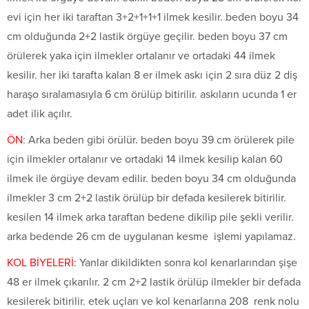
evi için her iki taraftan 3+2+1+1+1 ilmek kesilir. beden boyu 34
cm olduğunda 2+2 lastik örgüye geçilir. beden boyu 37 cm
örülerek yaka için ilmekler ortalanır ve ortadaki 44 ilmek
kesilir. her iki tarafta kalan 8 er ilmek askı için 2 sıra düz 2 diş
haraşo sıralamasıyla 6 cm örülüp bitirilir. askıların ucunda 1 er
adet ilik açılır.
ÖN
: Arka beden gibi örülür. beden boyu 39 cm örülerek pile
için ilmekler ortalanır ve ortadaki 14 ilmek kesilip kalan 60
ilmek ile örgüye devam edilir. beden boyu 34 cm olduğunda
ilmekler 3 cm 2+2 lastik örülüp bir defada kesilerek bitirilir.
kesilen 14 ilmek arka taraftan bedene dikilip pile şekli verilir.
arka bedende 26 cm de uygulanan kesme işlemi yapılamaz.
KOL BİYELERİ:
Yanlar dikildikten sonra kol kenarlarından şişe
48 er ilmek çıkarılır. 2 cm 2+2 lastik örülüp ilmekler bir defada
kesilerek bitirilir. etek uçları ve kol kenarlarına 208 renk nolu