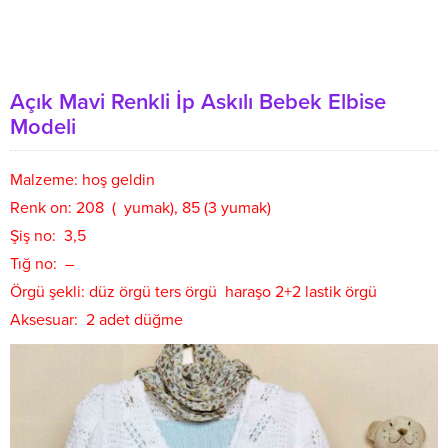
Açık Mavi Renkli İp Askılı Bebek Elbise
Modeli
Malzeme: hoş geldin
Renk on: 208 ( yumak), 85 (3 yumak)
Şiş no: 3,5
Tığ no: –
Örgü şekli: düz örgü ters örgü haraşo 2+2 lastik örgü
Aksesuar: 2 adet düğme