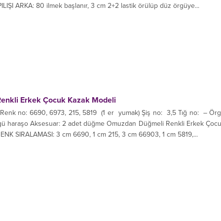
LIŞI ARKA: 80 ilmek başlanır, 3 cm 2+2 lastik örülüp düz örgüye...
nkli Erkek Çocuk Kazak Modeli
enk no: 6690, 6973, 215, 5819 (1 er yumak) Şiş no: 3,5 Tığ no: – Ör
örgü haraşo Aksesuar: 2 adet düğme Omuzdan Düğmeli Renkli Erkek Çoc
RENK SIRALAMASI: 3 cm 6690, 1 cm 215, 3 cm 66903, 1 cm 5819,...