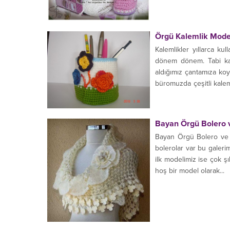
Örgü Kalemlik Model
Kalemlikler yıllarca ku
dönem dönem. Tabi kal
aldığımız çantamıza ko
büromuzda çeşitli kale
aksesuarlardan bir tanes
Bayan Örgü Bolero v
Bayan Örgü Bolero ve Şa
bolerolar var bu galeri
ilk modelimiz ise çok şı
hoş bir model olarak...