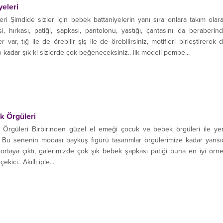
eleri
i Şimdide sizler için bebek battaniyelerin yanı sıra onlara takım olar
, hırkası, patiği, şapkası, pantolonu, yastığı, çantasını da beraberin
 var, tığ ile de örebilir şiş ile de örebilirsiniz, motifleri birleştirerek 
o kadar şık ki sizlerde çok beğeneceksiniz.. İlk modeli pembe...
k Örgüleri
 Örgüleri Birbirinden güzel el emeği çocuk ve bebek örgüleri ile ye
.. Bu senenin modası baykuş figürü tasarımlar örgülerimize kadar yansı
 ortaya çıktı, galerimizde çok şık bebek şapkası patiği buna en iyi örn
kici.. Akıllı iple...