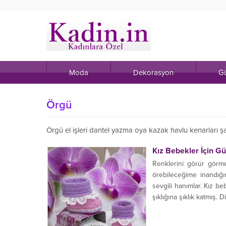
Moda
Dekorasyon
Gü
Örgü
Örgü el işleri dantel yazma oya kazak havlu kenarları şal
Kız Bebekler İçin Güp
Renklerini görür görme
örebileceğime inandığı
sevgili hanımlar. Kız be
şıklığına şıklık katmış. 