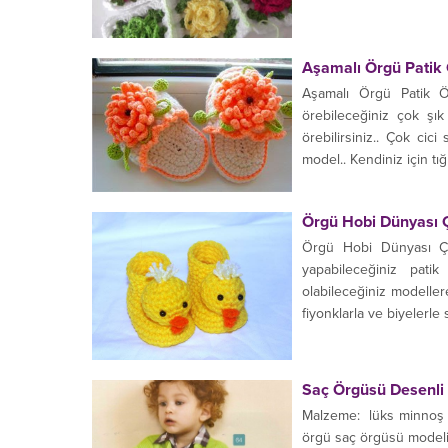
kullanabilirsiniz.. Meyve 
Aşamalı Örgü Patik 
Aşamalı Örgü Patik Ör
örebileceğiniz çok şık
örebilirsiniz.. Çok cic
model.. Kendiniz için tı
Örgü Hobi Dünyası Ç
Örgü Hobi Dünyası Çeti
yapabileceğiniz patik
olabileceğiniz modellere
fiyonklarla ve biyelerle 
Saç Örgüsü Desenli 
Malzeme: lüks minnoş 
örgü saç örgüsü modeli