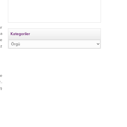
ur
za
Kategoriler
de
Kategoriler
ız
ve
..
iş