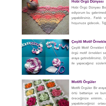
Hobi Örgü Dünyası
Hobi Örgü Dünyası Boş 
ediyorum bu galerimede
yapabilirsiniz.. Farkl
hoşunuza gidecek.. Tığ i
birleştirerek battaniyeler
Çeşitli Motif Örnekle
Çeşitli Motif Örnekleri 
örgü motif örnekleri s
araya getirebilirsiniz.. 
ile yapacağınız süslerl
çiçekli motifle bu tarz...
Motifli Örgüler
Motifli Örgüler Bir aray
örtü battaniye ve bun
öreceğinize eminim.. 
yapabileceğinizi orta