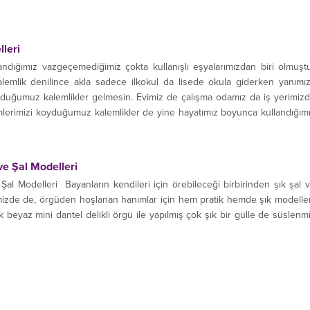
leri
llandığımız vazgeçemediğimiz çokta kullanışlı eşyalarımızdan biri olmuşt
emlik denilince akla sadece ilkokul da lisede okula giderken yanımı
yduğumuz kalemlikler gelmesin. Evimiz de çalışma odamız da iş yerimiz
mlerimizi koyduğumuz kalemlikler de yine hayatımız boyunca kullandığım
idir. Kalemlik modellerini bu...
e Şal Modelleri
l Modelleri Bayanların kendileri için örebileceği birbirinden şık şal 
mizde de, örgüden hoşlanan hanımlar için hem pratik hemde şık modeller
k beyaz mini dantel delikli örgü ile yapılmış çok şık bir gülle de süslenm