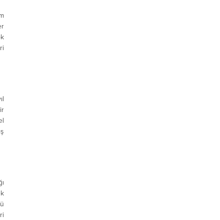
am
er
ok
ri
ıl
ir
el
ış
ğı
ek
sü
ri