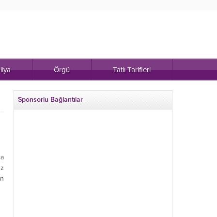
ilya
Örgü
Tatlı Tarifleri
Sponsorlu Bağlantılar
ca
uz
in