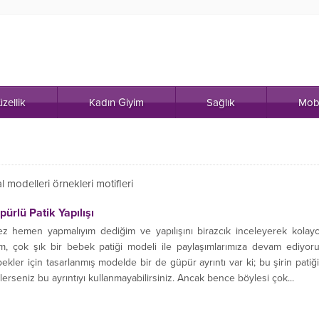
zellik
Kadın Giyim
Sağlık
Mob
 modelleri örnekleri motifleri
ürlü Patik Yapılışı
z hemen yapmalıyım dediğim ve yapılışını birazcık inceleyerek kolay
m, çok şık bir bebek patiği modeli ile paylaşımlarımıza devam ediyor
bekler için tasarlanmış modelde bir de güpür ayrıntı var ki; bu şirin patiğ
Dilerseniz bu ayrıntıyı kullanmayabilirsiniz. Ancak bence böylesi çok...