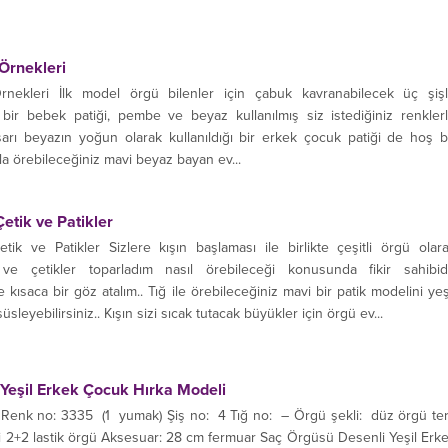
figürlü...
Örnekleri
nekleri İlk model örgü bilenler için çabuk kavranabilecek üç şiş
 bir bebek patiği, pembe ve beyaz kullanılmış siz istediğiniz renkler
i sarı beyazın yoğun olarak kullanıldığı bir erkek çocuk patiği de hoş b
ğla örebileceğiniz mavi beyaz bayan ev...
etik ve Patikler
k ve Patikler Sizlere kışın başlaması ile birlikte çeşitli örgü olar
 ve çetikler toparladım nasıl örebileceği konusunda fikir sahibi
 kısaca bir göz atalım.. Tığ ile örebileceğiniz mavi bir patik modelini yeş
süsleyebilirsiniz.. Kışın sizi sıcak tutacak büyükler için örgü ev...
Yeşil Erkek Çocuk Hırka Modeli
Renk no: 3335 (1 yumak) Şiş no: 4 Tığ no: – Örgü şekli: düz örgü te
 2+2 lastik örgü Aksesuar: 28 cm fermuar Saç Örgüsü Desenli Yeşil Erk