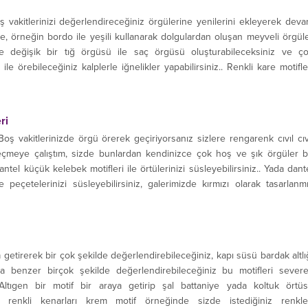
vakitlerinizi değerlendireceğiniz örgülerine yenilerini ekleyerek dev
, örneğin bordo ile yeşili kullanarak dolgulardan oluşan meyveli örgül
ı ve değişik bir tığ örgüsü ile saç örgüsü oluşturabileceksiniz ve ç
le örebileceğiniz kalplerle iğnelikler yapabilirsiniz.. Renkli kare motifle
 ve örtüler...
ri
Boş vakitlerinizde örgü örerek geçiriyorsanız sizlere rengarenk cıvıl cıv
eçmeye çalıştım, sizde bunlardan kendinizce çok hoş ve şık örgüler b
Dantel küçük kelebek motifleri ile örtülerinizi süsleyebilirsiniz.. Yada dant
e peçetelerinizi süsleyebilirsiniz, galerimizde kırmızı olarak tasarlanm
a getirerek bir çok şekilde değerlendirebileceğiniz, kapı süsü bardak altlı
a benzer birçok şekilde değerlendirebileceğiniz bu motifleri sever
Altıgen bir motif bir araya getirip şal battaniye yada koltuk örtü
sı renkli kenarları krem motif örneğinde sizde istediğiniz renkle