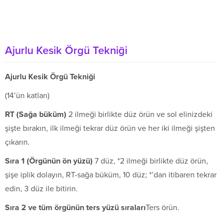
Ajurlu Kesik Örgü Tekniği
Ajurlu Kesik Örgü Tekniği
(14’ün katları)
RT (Sa
ğ
a b
ü
k
ü
m)
2 ilmeği birlikte düz örün ve sol elinizdeki
şişte bırakın, ilk ilmeği tekrar düz örün ve her iki ilmeği şişten
çıkarın.
S
ı
ra 1 (
Ö
rg
ü
n
ü
n
ö
n y
ü
z
ü
)
7 düz, *2 ilmeği birlikte düz örün,
şişe iplik dolayın, RT-sağa büküm, 10 düz; *’dan iti­baren tekrar
edin, 3 düz ile bitirin.
S
ı
ra 2 ve t
ü
m
ö
rg
ü
n
ü
n ters y
ü
z
ü
s
ı
ralar
ı
Ters örün.