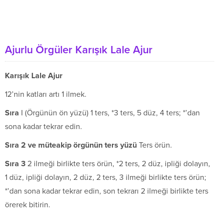
Ajurlu Örgüler Karışık Lale Ajur
Karışık Lale Ajur
12’nin katları artı 1 ilmek.
S
ıra
I (Örgünün ön yüzü) 1 ters, *3 ters, 5 düz, 4 ters; *’dan
sona kadar tekrar edin.
S
ı
ra 2 ve m
ü
teakip
ö
rg
ü
n
ü
n ters y
ü
z
ü
Ters örün.
S
ıra 3
2 ilmeği birlikte ters örün, *2 ters, 2 düz, ipliği dolayın,
1 düz, ipliği dolayın, 2 düz, 2 ters, 3 ilmeği birlikte ters örün;
*’dan sona kadar tekrar edin, son tekrarı 2 ilmeği birlikte ters
örerek bitirin.