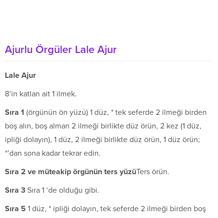
Ajurlu Örgüler Lale Ajur
Lale Ajur
8’in katlan ait 1 ilmek.
S
ıra 1
(örgünün ön yüzü) 1 düz, * tek seferde 2 ilmeği birden
boş alın, boş alman 2 ilmeği birlikte düz örün, 2 kez (1 düz,
ipliği dolayın), 1 düz, 2 ilmeği birlikte düz örün, 1 düz örün;
*’dan sona kadar tekrar edin.
S
ı
ra 2 ve m
ü
teakip
ö
rg
ü
n
ü
n ters y
ü
z
ü
Ters örün.
S
ıra 3
Sıra 1 ‘de olduğu gibi.
S
ıra 5
1 düz, * ipliği dolayın, tek seferde 2 ilmeği birden boş