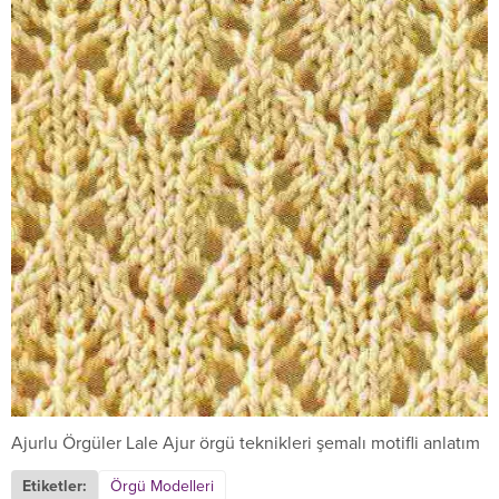
Ajurlu Örgüler Lale Ajur örgü teknikleri şemalı motifli anlatım
Etiketler:
Örgü Modelleri