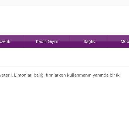
zellik
Kadın Giyim
Sağlık
Mob
eterli. Limonları balığı fırınlarken kullanmanın yanında bir iki