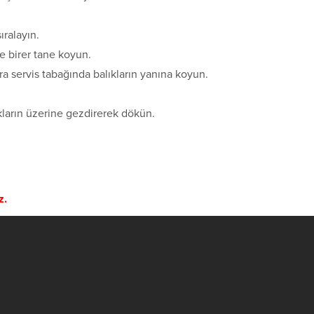
ıralayın.
e birer tane koyun.
nra servis tabağında balıkların yanına koyun.
ıkların üzerine gezdirerek dökün.
z.