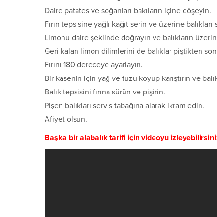
Daire patates ve soğanları bakıların içine döşeyin.
Fırın tepsisine yağlı kağıt serin ve üzerine balıkları s
Limonu daire şeklinde doğrayın ve balıkların üzerin
Geri kalan limon dilimlerini de balıklar piştikten so
Fırını 180 dereceye ayarlayın.
Bir kasenin için yağ ve tuzu koyup karıştırın ve bal
Balık tepsisini fırına sürün ve pişirin.
Pişen balıkları servis tabağına alarak ikram edin.
Afiyet olsun.
Başka bir alabalık tarifi için videoyu izleyebilirsini