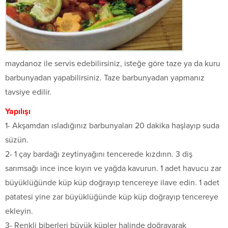
maydanoz ile servis edebilirsiniz, isteğe göre taze ya da kuru
barbunyadan yapabilirsiniz. Taze barbunyadan yapmanız
tavsiye edilir.
Yapılışı
1- Akşamdan ısladığınız barbunyaları 20 dakika haşlayıp suda
süzün.
2- 1 çay bardağı zeytinyağını tencerede kızdırın. 3 diş
sarımsağı ince ince kıyın ve yağda kavurun. 1 adet havucu zar
büyüklüğünde küp küp doğrayıp tencereye ilave edin. 1 adet
patatesi yine zar büyüklüğünde küp küp doğrayıp tencereye
ekleyin.
3- Renkli biberleri büyük küpler halinde doğrayarak