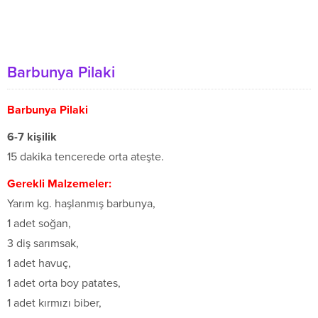
Barbunya Pilaki
Barbunya Pilaki
6-7 ki
ş
ilik
15 dakika tencerede orta ateşte.
Gerekli Malzemeler:
Yarım kg. haşlanmış barbunya,
1 adet soğan,
3 diş sarımsak,
1 adet havuç,
1 adet orta boy patates,
1 adet kırmızı biber,