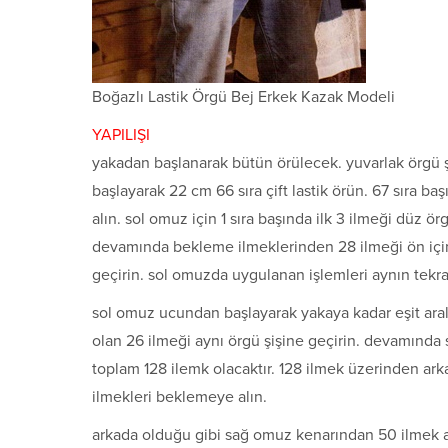
Boğazlı Lastik Örgü Bej Erkek Kazak Modeli
YAPILIŞI
yakadan başlanarak bütün örülecek. yuvarlak örgü şiş
başlayarak 22 cm 66 sıra çift lastik örün. 67 sıra ba
alın. sol omuz için 1 sıra başında ilk 3 ilmeği düz 
devamında bekleme ilmeklerinden 28 ilmeği ön için
geçirin. sol omuzda uygulanan işlemleri aynın tekra
sol omuz ucundan başlayarak yakaya kadar eşit aralı
olan 26 ilmeği aynı örgü şişine geçirin. devamında 
toplam 128 ilemk olacaktır. 128 ilmek üzerinden arka 
ilmekleri beklemeye alın.
arkada olduğu gibi sağ omuz kenarından 50 ilmek al