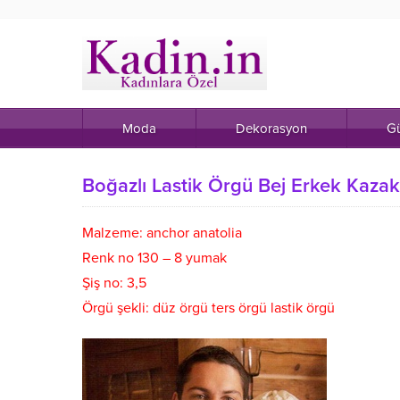
Moda
Dekorasyon
Gü
Boğazlı Lastik Örgü Bej Erkek Kaza
Malzeme: anchor anatolia
Renk no 130 – 8 yumak
Şiş no: 3,5
Örgü şekli: düz örgü ters örgü lastik örgü