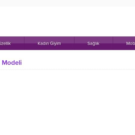
zellik
Kadın Giyim
Sağlık
Mob
k Modeli