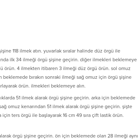
ine 118 ilmek atın. yuvarlak sıralar halinde düz örgü ile
şında ilk 34 ilmeği örgü şişine geçirin. diğer ilmekleri beklemeye
örgü örün. 4 ilmekten itibaren 3 ilmeği düz örgü örün. sol omuz
 beklemede bırakın sonraki ilmeği sağ omuz için örgü şişine
rlayarak örün. ilmekleri beklemeye alın.
klarda 51 ilmek alarak örgü şişine geçirin. arka için beklemede
sağ omuz kenarından 51 ilmek alarak örgü şişine geçirin. şişte
için ters örgü ile başlayarak 16 cm 49 sıra çift lastik örün.
arak örgü şişine geçirin. ön için beklemede olan 28 ilmeği aynı