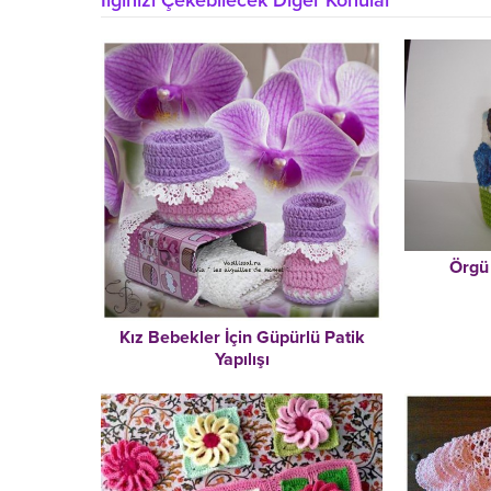
İlginizi Çekebilecek Diğer Konular
Örgü
Kız Bebekler İçin Güpürlü Patik
Yapılışı