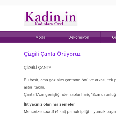
Moda
Dekorasyon
Gü
Çizgili Çanta Örüyoruz
ÇİZGİLİ ÇANTA
Bu basit, ama göz alıcı çantanın önü ve arkası, tek p
astarı takılır.
Çanta 17cm genişliğinde, saplar hariç 18cm uzunluğ
İhtiyacınız olan malzemeler
Merserize sportif (4 kat) pamuk ipliği – yumak başın