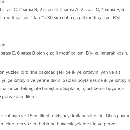
lın.
ırası C, 2 sırası B, 2 sırası D, 2 sırası A, 2 sırası C, 4 sırası E, 6
 bir motif çalışın, “dan *’a 30 sıra daha çizgili motif çalışın. B’yi
lın.
sırası E, 6 sırası B olan çizgili motif çalışın. B’yi kullanarak kesin.
 ön yüzleri birbirine bakacak şekilde ikiye katlayın, yan ve alt
B’yi içe katlayın ve yerine dikin. Saplan boylamasına ikiye katlayı
ma zinciri tekniği ile birieştirin. Saplar için, üst kenar boyunca,
e pervazdan dikin.
 katlayın ve 1.5cm.lik bir dikiş payı kullanarak dikin. Dikiş payını
 içine ters yüzleri birbirine bakacak şekilde itin ve pervaz