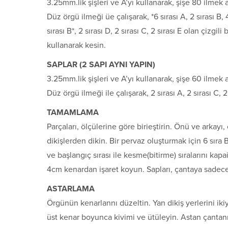
3.25mm.lik şişleri ve A’yı kullanarak, şişe 80 ilmek a
Düz örgü ilmeği üe çalışarak, *6 sırası A, 2 sırası B, 4 s
sırası B*, 2 sırası D, 2 sırası C, 2 sırası E olan çizgili
kullanarak kesin.
SAPLAR (2 SAPI AYNI YAPIN)
3.25mm.lik şişleri ve A’yı kullanarak, şişe 60 ilmek a
Düz örgü ilmeği ile çalışarak, 2 sırası A, 2 sırası C, 2 
TAMAMLAMA
Parçaları, ölçülerine göre birieştirin. Önü ve arkayı,
dikişlerden dikin. Bir pervaz oluşturmak için 6 sıra 
ve başlangıç sırası ile kesme(bitirme) sıralarını kapai
4cm kenardan işaret koyun. Sapları, çantaya sadec
ASTARLAMA
Örgünün kenarlannı düzeltin. Yan dikiş yerlerini ikiye
üst kenar boyunca kivimi ve ütüleyin. Astan çantanın