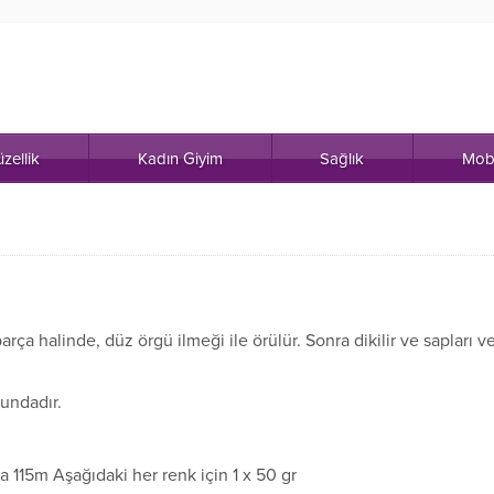
zellik
Kadın Giyim
Sağlık
Mob
arça halinde, düz örgü ilmeği ile örülür. Sonra dikilir ve sapları v
undadır.
a 115m Aşağıdaki her renk için 1 x 50 gr