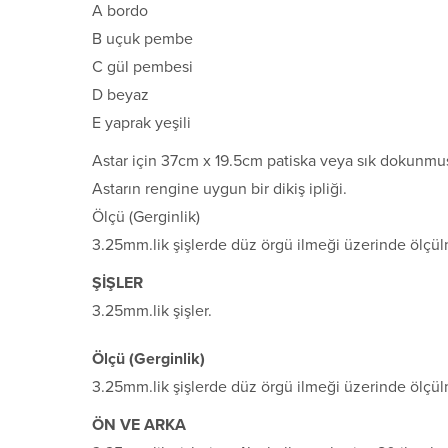
A bordo
B uçuk pembe
C gül pembesi
D beyaz
E yaprak yeşili
Astar için 37cm x 19.5cm patiska veya sık dokunmu
Astarın rengine uygun bir dikiş ipliği.
Ölçü (Gerginlik)
3.25mm.lik şişlerde düz örgü ilmeği üzerinde ölçül
ŞİŞLER
3.25mm.lik şişler.
Ölçü (Gerginlik)
3.25mm.lik şişlerde düz örgü ilmeği üzerinde ölçül
ÖN VE ARKA