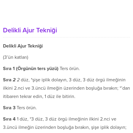
Delikli Ajur Tekniği
Delikli Ajur Tekniği
(3’ün katları)
S
ı
ra 1 (
Ö
rg
ü
n
ü
n ters y
ü
z
ü
)
Ters örün.
S
ı
ra
2
2
düz, *şişe iplik dolayın, 3 düz, 3 düz örgü ilmeğinin
ilkini 2.nci ve 3.üncü ilmeğin üzerinden boşluğa bırakın; *’dan
itibaren tekrar edin, 1 düz ile bitirin.
S
ı
ra 3
Ters örün.
S
ı
ra 4
1 düz, *3 düz, 3 düz örgü ilmeğinin ilkini 2.nci ve
3.üncü ilmeğin üzerinden boşluğa bırakın, şişe iplik dolayın;