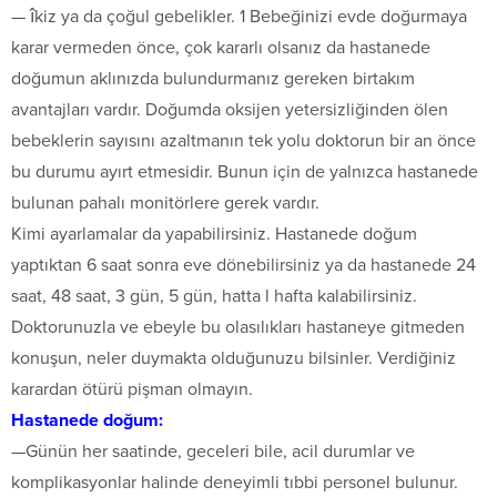
— îkiz ya da çoğul gebelikler. 1 Bebeğinizi evde doğurmaya
karar vermeden önce, çok kararlı olsanız da hastanede
doğumun aklınızda bulundurmanız gereken birtakım
avantajları vardır. Doğumda oksijen yetersizliğinden ölen
bebeklerin sayısını azaltmanın tek yolu doktorun bir an önce
bu durumu ayırt etmesidir. Bunun için de yalnızca hastanede
bulunan pahalı monitörlere gerek vardır.
Kimi ayarlamalar da yapabilirsiniz. Hastanede doğum
yaptıktan 6 saat sonra eve dönebilirsiniz ya da hastanede 24
saat, 48 saat, 3 gün, 5 gün, hatta l hafta kalabilirsiniz.
Doktorunuzla ve ebeyle bu olasılıkları hastaneye gitmeden
konuşun, neler duymakta olduğunuzu bilsinler. Verdiğiniz
karardan ötürü pişman olmayın.
Hastanede doğum:
—Günün her saatinde, geceleri bile, acil durumlar ve
komplikasyonlar halinde deneyimli tıbbi personel bulunur.