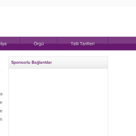
ilya
Örgü
Tatlı Tarifleri
Sponsorlu Bağlantılar
da
le
ve
ın