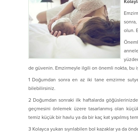
Kolay
Emzir
sonra,
olun. 
Öneml
annele
yüzden
de güvenin. Emzirmeyle ilgili on önemli nokta, bu iş
1 Doğumdan sonra en az iki tane emzirme suty
bilebilirsiniz.
2 Doğumdan sonraki ilk haftalarda göğüslerinizden
geçmesini önlemek üzere tasarlanmış olan küçük h
temiz küçük bir havlu ya da bir kaç kat yapılmış temi
3 Kolayca yukarı sıyrılabilen bol kazaklar ya da önd