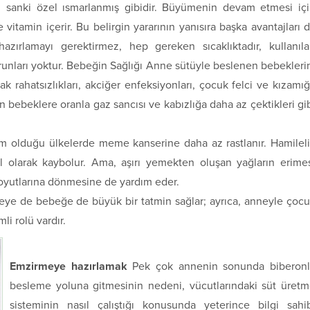
sanki özel ısmarlanmış gibidir. Büyümenin devam etmesi iç
vitamin içerir. Bu belirgin yararının yanısıra başka avantajları 
hazırlamayı gerektirmez, hep gereken sıcaklıktadır, kullanıl
runları yoktur. Bebeğin Sağlığı Anne sütüyle beslenen bebekleri
k rahatsızlıkları, akciğer enfeksiyonları, çocuk felci ve kızamı
 bebeklere oranla gaz sancısı ve kabızlığa daha az çektikleri gi
m olduğu ülkelerde meme kanserine daha az rastlanır. Hamilel
l olarak kaybolur. Ama, aşırı yemekten oluşan yağların erime
boyutlarına dönmesine de yardım eder.
neye de bebeğe de büyük bir tatmin sağlar; ayrıca, anneyle çoc
i rolü vardır.
Emzirmeye hazırlamak
Pek çok annenin sonunda biberonl
besleme yoluna gitmesinin nedeni, vücutlarındaki süt üret
sisteminin nasıl çalıştığı konusunda yeterince bilgi sahi