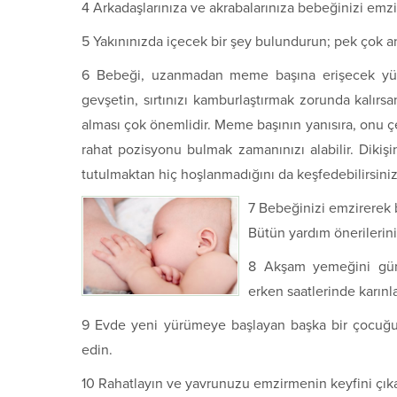
4 Arkadaşlarınıza ve akrabalarınıza bebeğinizi emzi
5 Yakınınızda içecek bir şey bulundurun; pek çok a
6 Bebeği, uzanmadan meme başına erişecek yükse
gevşetin, sırtınızı kamburlaştırmak zorunda kalır
alması çok önemlidir. Meme başının yanısıra, onu çev
rahat pozisyonu bulmak zamanınızı alabilir. Dikişi
tutulmaktan hiç hoşlanmadığını da keşfedebilirsiniz
7 Bebeğinizi emzirerek 
Bütün yardım önerilerini
8 Akşam yemeğini günd
erken saatlerinde karınla
9 Evde yeni yürümeye başlayan başka bir çocuğun
edin.
10 Rahatlayın ve yavrunuzu emzirmenin keyfini çıka