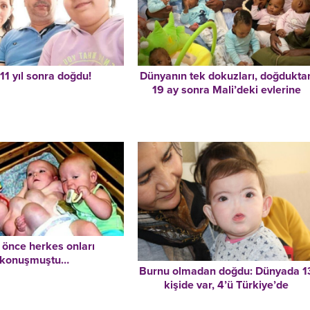
i 11 yıl sonra doğdu!
Dünyanın tek dokuzları, doğdukta
19 ay sonra Mali’deki evlerine
gidebildi
l önce herkes onları
konuşmuştu…
Burnu olmadan doğdu: Dünyada 1
kişide var, 4’ü Türkiye’de