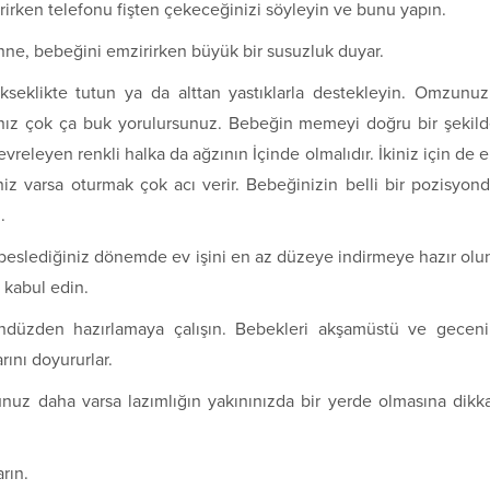
rirken telefonu fişten çekeceğinizi söyleyin ve bunu yapın.
nne, bebeğini emzirirken büyük bir susuzluk duyar.
klikte tutun ya da alttan yastıklarla destekleyin. Omzunu
sanız çok ça buk yorulursunuz. Bebeğin memeyi doğru bir şekil
releyen renkli halka da ağzının İçinde olmalıdır. İkiniz için de 
niz varsa oturmak çok acı verir. Bebeğinizin belli bir pozisyon
.
beslediğiniz dönemde ev işini en az düzeye indirmeye hazır olu
 kabul edin.
üzden hazırlamaya çalışın. Bebekleri akşamüstü ve geceni
rını doyururlar.
uz daha varsa lazımlığın yakınınızda bir yerde olmasına dikk
rın.