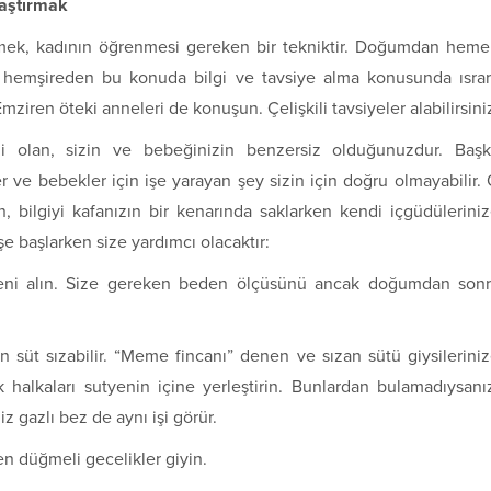
laştırmak
mek, kadının öğrenmesi gereken bir tekniktir. Doğumdan hem
 hemşireden bu konuda bilgi ve tavsiye alma konusunda ısrar
Emziren öteki anneleri de konuşun. Çelişkili tavsiyeler alabilirsini
i olan, sizin ve bebeğinizin benzersiz olduğunuzdur. Baş
r ve bebekler için işe yarayan şey sizin için doğru olmayabilir.
, bilgiyi kafanızın bir kenarında saklarken kendi içgüdülerini
e başlarken size yardımcı olacaktır:
eni alın. Size gereken beden ölçüsünü ancak doğumdan son
 süt sızabilir. “Meme fincanı” denen ve sızan sütü giysilerini
alkaları sutyenin içine yerleştirin. Bunlardan bulamadıysanı
z gazlı bez de aynı işi görür.
en düğmeli gecelikler giyin.