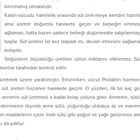
kılınmamış olmalarıdır.
Kadın vücudu hamilelik sırasında süt üret-meye kendini hazırl
ama üretim doğumla harekete geçer ve bebeğin emmesi
ağlaması, hatta bazen sadece bebeği düşünmekle salgılanma
başlar. Süt üretimi bir kez başladı mı, devam etmesini sağlam
kolaydır.
Göğüslerin büyüklüğü üretilen sütün miktarını etkilemez. Sü
onlar tarafından kontrol edilir.
üretmek üzere yaratılmıştır. Emzirirken, vücut Prolaktin hormo
süt üreten hücreleri harekete geçirir. O yüzden, ilk bir kaç g
 annenin süt üretmesi o kadar kolay yoluna girer. Annenin, süt
lenmenin dışında anne sütü, yoğunluğu oldukça az ve mavim
in maddelerini içerir. İnek sütü gibi yoğun ve yağlı görünmez a
u da yoktur.