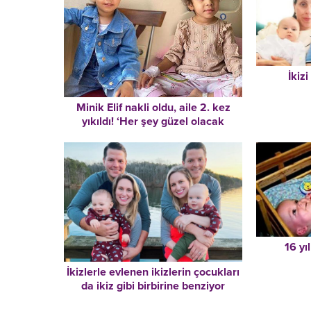
İkiz
Minik Elif nakli oldu, aile 2. kez
yıkıldı! ‘Her şey güzel olacak
derken cehennemi yaşadık’
16 yı
İkizlerle evlenen ikizlerin çocukları
da ikiz gibi birbirine benziyor