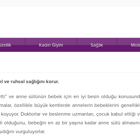
zellik
Kadın Giyim
Sağlık
Mob
 ve ruhsal sağlığını korur.
fetti” ve anne sütünün bebek için en iyi besin olduğu konusun
alar, özellikle büyük kentlerde annelerin bebeklerini genellik
oyuyor. Doktorlar ve beslenme uzmanları, çocuk kabul ettiği 
i olduğunu, bebeğin en az bir yaşına kadar anne sütü almasın
dığını vurguluyorlar.