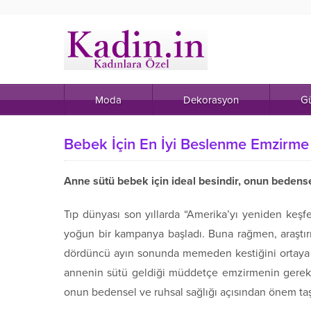
Moda
Dekorasyon
Gü
Bebek İçin En İyi Beslenme Emzirme
Anne sütü bebek için ideal besindir, onun bedensel
Tıp dünyası son yıllarda “Amerika’yı yeniden keş
yoğun bir kampanya başladı. Buna rağmen, araştırm
dördüncü ayın sonunda memeden kestiğini ortaya k
annenin sütü geldiği müddetçe emzirmenin gerekl
onun bedensel ve ruhsal sağlığı açısından önem taşı