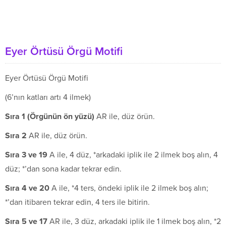
Eyer Örtüsü Örgü Motifi
Eyer Örtüsü Örgü Motifi
(6’nın katları artı 4 ilmek)
S
ı
ra 1 (
Ö
rg
ü
n
ü
n
ö
n y
ü
z
ü
)
AR ile, düz örün.
Sıra 2
AR ile, düz örün.
S
ı
ra 3 ve 19
A ile, 4 düz, *arkadaki iplik ile 2 ilmek boş alın, 4
düz; *’dan sona kadar tekrar edin.
S
ı
ra 4 ve 20
A ile, *4 ters, öndeki iplik ile 2 ilmek boş alın;
*’dan itibaren tekrar edin, 4 ters ile bitirin.
S
ı
ra 5 ve 17
AR ile, 3 düz, arkadaki iplik ile 1 ilmek boş alın, *2