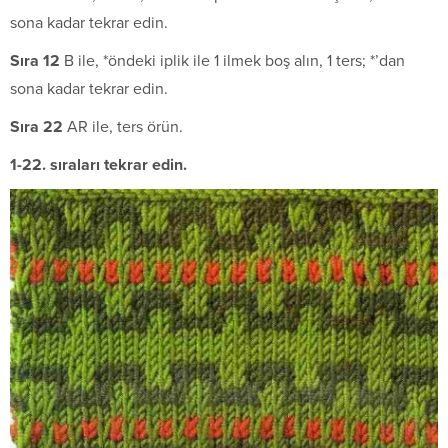
sona kadar tekrar edin.
S
ı
ra 12
B ile, *öndeki iplik ile 1 ilmek boş alın, 1 ters; *’dan
sona kadar tekrar edin.
S
ı
ra
22
AR ile, ters örün.
1-22. sıraları tekrar edin.