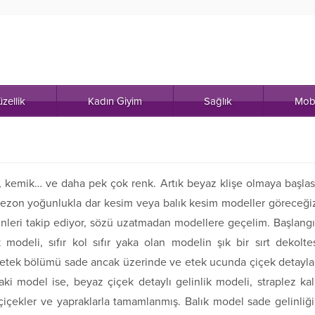
zellik
Kadın Giyim
Sağlık
Mob
, kemik… ve daha pek çok renk. Artık beyaz klişe olmaya başla
sezon yoğunlukla dar kesim veya balık kesim modeller göreceği
inleri takip ediyor, sözü uzatmadan modellere geçelim. Başlang
 modeli, sıfır kol sıfır yaka olan modelin şık bir sırt dekolte
n etek bölümü sade ancak üzerinde ve etek ucunda çiçek detayla
aki model ise, beyaz çiçek detaylı gelinlik modeli, straplez ka
içekler ve yapraklarla tamamlanmış. Balık model sade gelinliğ