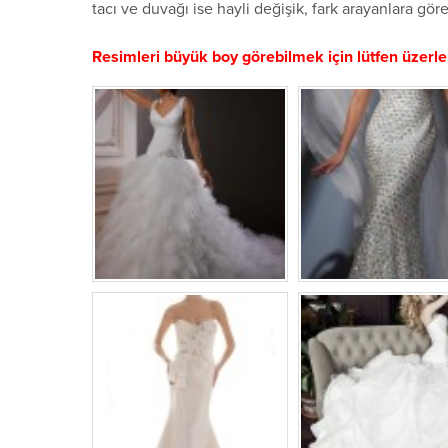
tacı ve duvağı ise hayli değişik, fark arayanlara gö
Resimleri büyük boy görebilmek için lütfen üzerler