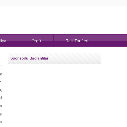
ilya
Örgü
Tatlı Tarifleri
Sponsorlu Bağlantılar
sa
z.
ıç
si
rı
lp
in