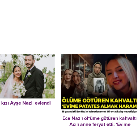
n kızı Ayşe Nazlı evlendi
Ece Naz’ı öl*üme götüren kahvaltı
Acılı anne feryat etti: ‘Evime
patates almak haram’