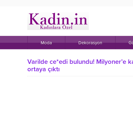
Moda
Dekorasyon
Gü
Varilde ce*edi bulundu! Milyoner’e k
ortaya çıktı