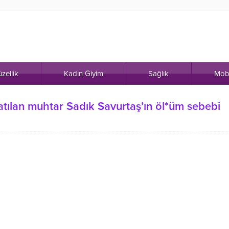
zellik
Kadın Giyim
Sağlık
Mob
atılan muhtar Sadık Savurtaş’ın öl*üm sebebi