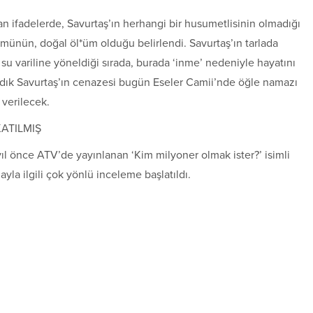
n ifadelerde, Savurtaş’ın herhangi bir husumetlisinin olmadığı
l*münün, doğal öl*üm olduğu belirlendi. Savurtaş’ın tarlada
 su variline yöneldiği sırada, burada ‘inme’ nedeniyle hayatını
Sadık Savurtaş’ın cenazesi bugün Eseler Camii’nde öğle namazı
verilecek.
KATILMIŞ
yıl önce ATV’de yayınlanan ‘Kim milyoner olmak ister?’ isimli
ayla ilgili çok yönlü inceleme başlatıldı.