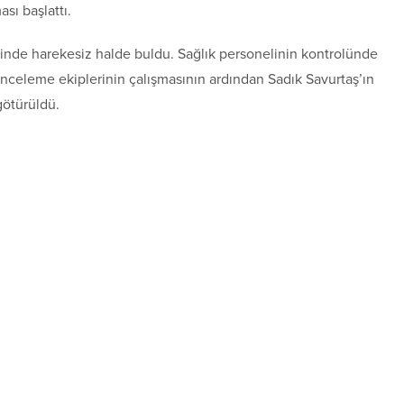
sı başlattı.
esinde harekesiz halde buldu. Sağlık personelinin kontrolünde
i inceleme ekiplerinin çalışmasının ardından Sadık Savurtaş’ın
götürüldü.