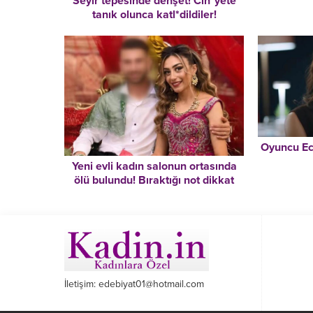
Seyir tepesinde dehşet! Cin*yete
tanık olunca katl*dildiler!
Oyuncu Ece
Yeni evli kadın salonun ortasında
ölü bulundu! Bıraktığı not dikkat
çekti
İletişim: edebiyat01@hotmail.com