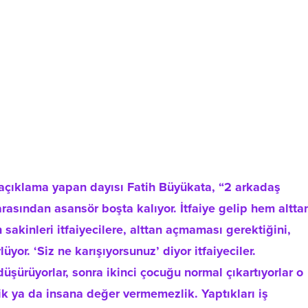
a açıklama yapan dayısı Fatih Büyükata, “2 arkadaş
arasından asansör boşta kalıyor. İtfaiye gelip hem altta
sakinleri itfaiyecilere, alttan açmaması gerektiğini,
yor. ‘Siz ne karışıyorsunuz’ diyor itfaiyeciler.
şürüyorlar, sonra ikinci çocuğu normal çıkartıyorlar o
ik ya da insana değer vermemezlik. Yaptıkları iş