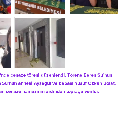
i’nde cenaze töreni düzenlendi. Törene Beren Su’nun
eren Su’nun annesi Ayşegül ve babası Yusuf Özkan Bolat,
nan cenaze namazının ardından toprağa verildi.