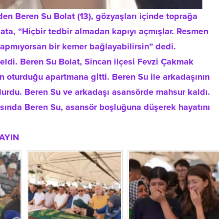
n Beren Su Bolat (13), gözyaşları içinde toprağa
kata, “Hiçbir tedbir almadan kapıyı açmışlar. Resmen
 yapmıyorsan bir kemer bağlayabilirsin” dedi.
eldi. Beren Su Bolat, Sincan ilçesi Fevzi Çakmak
n oturduğu apartmana gitti. Beren Su ile arkadaşının
 durdu. Beren Su ve arkadaşı asansörde mahsur kaldı.
rasında Beren Su, asansör boşluğuna düşerek hayatını
AYIN