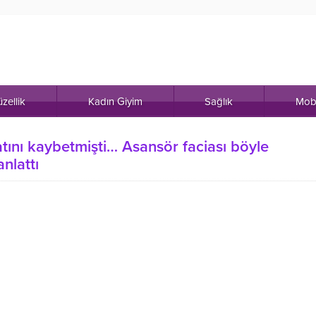
zellik
Kadın Giyim
Sağlık
Mob
atını kaybetmişti… Asansör faciası böyle
nlattı