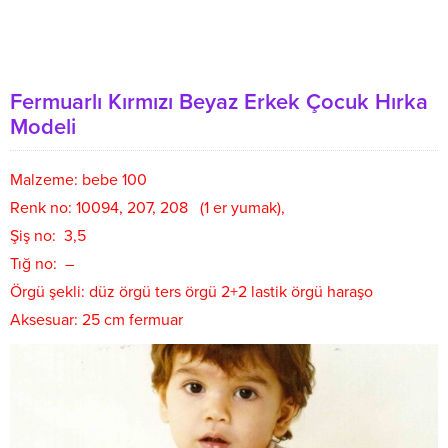
Fermuarlı Kırmızı Beyaz Erkek Çocuk Hırka
Modeli
Malzeme: bebe 100
Renk no: 10094, 207, 208 (1 er yumak),
Şiş no: 3,5
Tığ no: –
Örgü şekli: düz örgü ters örgü 2+2 lastik örgü haraşo
Aksesuar: 25 cm fermuar