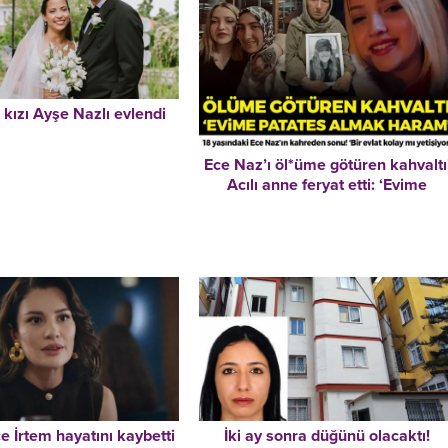
n kızı Ayşe Nazlı evlendi
Ece Naz’ı öl*üme götüren kahvaltı
Acılı anne feryat etti: ‘Evime
patates almak haram’
 İrtem hayatını kaybetti
İki ay sonra düğünü olacaktı!