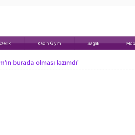
zellik
Kadın Giyim
Sağlık
Mob
m’ın burada olması lazımdı’