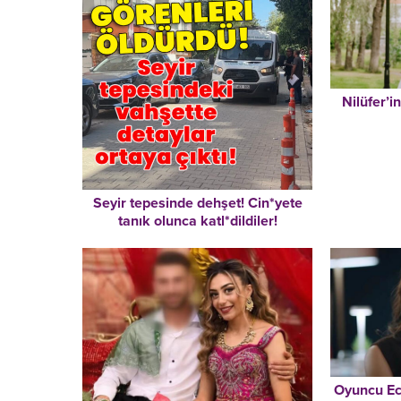
Nilüfer’i
Seyir tepesinde dehşet! Cin*yete
tanık olunca katl*dildiler!
Oyuncu Ece