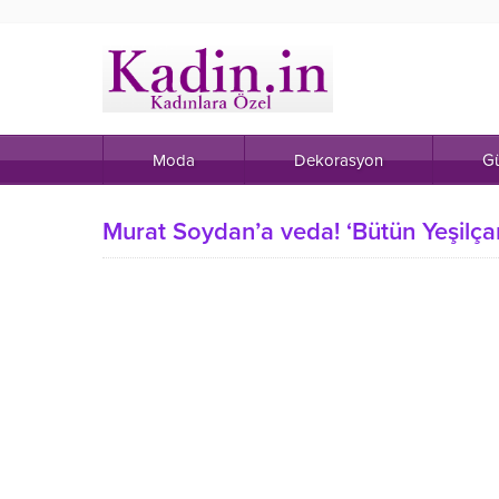
Moda
Dekorasyon
Gü
Murat Soydan’a veda! ‘Bütün Yeşilça