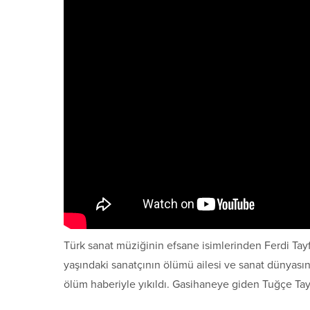
Türk sanat müziğinin efsane isimlerinden Ferdi Tay
yaşındaki sanatçının ölümü ailesi ve sanat dünyasın
ölüm haberiyle yıkıldı. Gasihaneye giden Tuğçe Tay