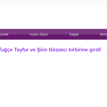
zellik
Kadın Giyim
Sağlık
Mob
ğçe Tayfur ve Şirin Gözalıcı birbirine girdi!