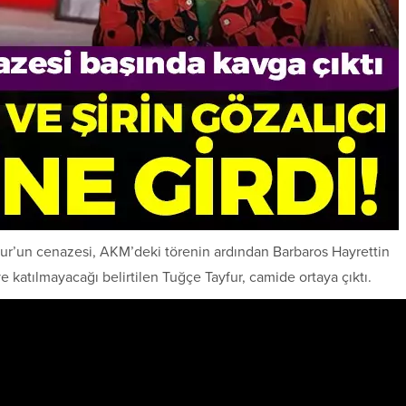
fur’un cenazesi, AKM’deki törenin ardından Barbaros Hayrettin
 katılmayacağı belirtilen Tuğçe Tayfur, camide ortaya çıktı.