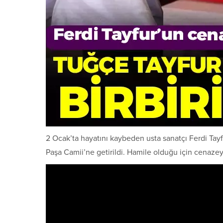
2 Ocak’ta hayatını kaybeden usta sanatçı Ferdi Tay
Paşa Camii’ne getirildi. Hamile olduğu için cenazeye