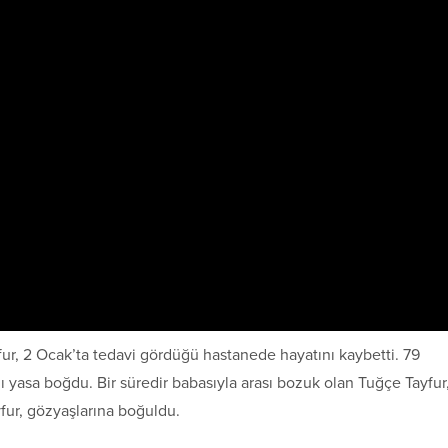
fur, 2 Ocak’ta tedavi gördüğü hastanede hayatını kaybetti. 79
ı yasa boğdu. Bir süredir babasıyla arası bozuk olan Tuğçe Tayfur
fur, gözyaşlarına boğuldu.