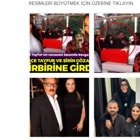
RESİMLERİ BÜYÜTMEK İÇİN ÜZERİNE TIKLAYIN