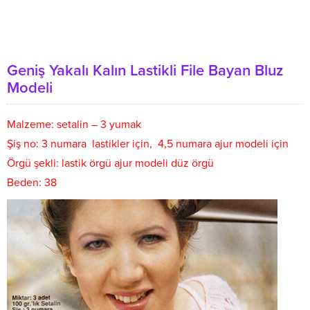
Geniş Yakalı Kalın Lastikli File Bayan Bluz
Modeli
Malzeme: setalin – 3 yumak
Şiş no: 3 numara lastikler için, 4,5 numara ajur modeli için
Örgü şekli: lastik örgü ajur modeli düz örgü
Beden: 38