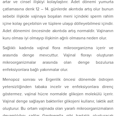
artar ve cinsel ilişkiyi kolaylaştırır. Adet dönemi yumurta
çatlamasına denk 12 – 14. günlerde akıntıda artış olur bunun
sebebi ilişkide vajinaya boşalan meni içindeki sperm rahim
içine kolay geçebilsin ve tüplere ulaşıp dölleyebilmesi içindir.
Adet dönemini öncesinde akıntıda artış normaldir. Vajinanın
kuru olması iyi olmayıp ilişkinin ağrılı olmasına neden olur.
Sağlıklı kadında vajinal flora mikroorganizma içerir ve
arasında denge mevcuttur. Vajinal florayı oluşturan
mikroorganizmalar arasında olan denge bozulursa
enfeksiyonlara bağlı yakınmalar olur.
Menopoz sonrası ve Ergenlik öncesi dönemde östrojen
yetersizliğinden tabaka incelir ve enfeksiyonlara direnç
göstermez. vajinal hücre normalde glikojen molekülü içerir.
Vajinal denge sağlayan bakteriler glikojeni kullanır, laktik asit
oluşturur. Bu ortam vajinada olan yararlı mikroorganizmaların
devamlılığını sağlar Gardnerella gibi hastalık oluşturacak