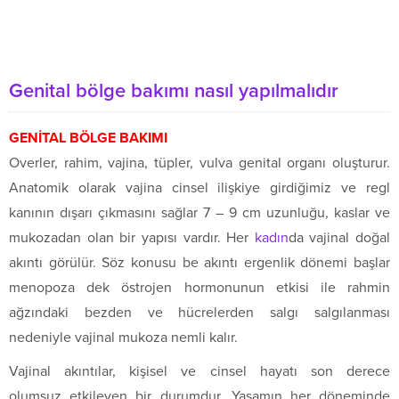
Genital bölge bakımı nasıl yapılmalıdır
GENİTAL BÖLGE BAKIMI
Overler, rahim, vajina, tüpler, vulva genital organı oluşturur.
Anatomik olarak vajina cinsel ilişkiye girdiğimiz ve regl
kanının dışarı çıkmasını sağlar 7 – 9 cm uzunluğu, kaslar ve
mukozadan olan bir yapısı vardır. Her
kadın
da vajinal doğal
akıntı görülür. Söz konusu be akıntı ergenlik dönemi başlar
menopoza dek östrojen hormonunun etkisi ile rahmin
ağzındaki bezden ve hücrelerden salgı salgılanması
nedeniyle vajinal mukoza nemli kalır.
Vajinal akıntılar, kişisel ve cinsel hayatı son derece
olumsuz etkileyen bir durumdur. Yaşamın her döneminde