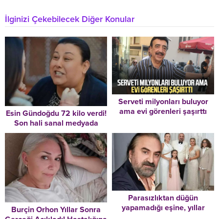
İlginizi Çekebilecek Diğer Konular
Serveti milyonları buluyor
ama evi görenleri şaşırttı
Esin Gündoğdu 72 kilo verdi!
Son hali sanal medyada
gündem oldu
Parasızlıktan düğün
yapamadığı eşine, yıllar
Burçin Orhon Yıllar Sonra
sonra gelinlik giydirmişti…