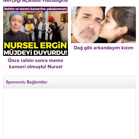
Gerçeği Açıkladı! Hastalığına
Son paylaşımı 22 saat önce!
Yanlış Teşhis Konulmuş! “Bu
Bu dünyadan bir Volkan
İddialar Beni ‘Alzheimer’
Konak geçti…
Teşhisi Kadar Üzmedi”
Dağ gibi arkandayım kızım
Önce rahim sonra meme
kanseri olmuştu! Nursel
Ergin müjdeli haberi duyurdu
Sponsorlu Bağlantılar