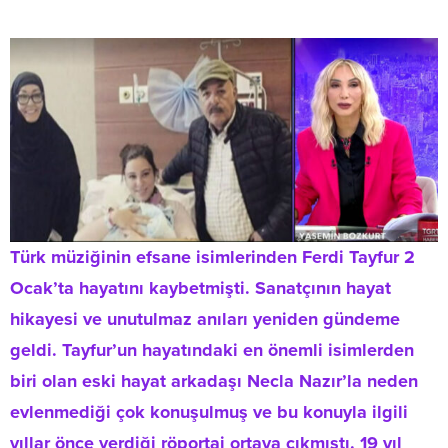
Türk müziğinin efsane isimlerinden Ferdi Tayfur 2
Ocak’ta hayatını kaybetmişti. Sanatçının hayat
hikayesi ve unutulmaz anıları yeniden gündeme
geldi. Tayfur’un hayatındaki en önemli isimlerden
biri olan eski hayat arkadaşı Necla Nazır’la neden
evlenmediği çok konuşulmuş ve bu konuyla ilgili
yıllar önce verdiği röportaj ortaya çıkmıştı. 19 yıl