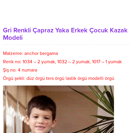
Gri Renkli Çapraz Yaka Erkek Çocuk Kazak
Modeli
Malzeme: anchor bergama
Renk no: 1034 – 2 yumak, 1032 – 2 yumak, 1017 – 1 yumak
Şiş no: 4 numara
Örgü şekli: düz örgü ters örgü lastik örgü modelli örgü