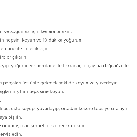
n ve soğuması için kenara bırakın.
nin hepsini koyun ve 10 dakika yoğurun.
rdane ile incecik açın.
reler çıkarın.
ayıp, yoğurun ve merdane ile tekrar açıp, çay bardağı ağzı ile
rı parçaları üst üste gelecek şekilde koyun ve yuvarlayın.
yağlanmış fırın tepsisine koyun.
.
k üst üste koyup, yuvarlayıp, ortadan kesere tepsiye sıralayın.
aya pişirin.
ine soğumuş olan şerbeti gezdirerek dökün.
ervis edin.