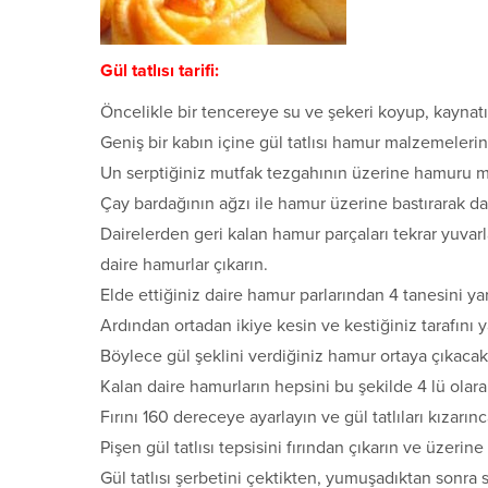
Gül tatlısı tarifi:
Öncelikle bir tencereye su ve şekeri koyup, kaynatı
Geniş bir kabın içine gül tatlısı hamur malzemeleri
Un serptiğiniz mutfak tezgahının üzerine hamuru me
Çay bardağının ağzı ile hamur üzerine bastırarak dai
Dairelerden geri kalan hamur parçaları tekrar yuvarl
daire hamurlar çıkarın.
Elde ettiğiniz daire hamur parlarından 4 tanesini ya
Ardından ortadan ikiye kesin ve kestiğiniz tarafını 
Böylece gül şeklini verdiğiniz hamur ortaya çıkacak
Kalan daire hamurların hepsini bu şekilde 4 lü olara
Fırını 160 dereceye ayarlayın ve gül tatlıları kızarınc
Pişen gül tatlısı tepsisini fırından çıkarın ve üzer
Gül tatlısı şerbetini çektikten, yumuşadıktan sonra s