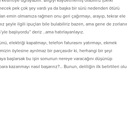
kesintiye uğrayabilir: Bilgiyi kaydetmemiş olabiliriz (belki
ünecek pek çok şey vardı ya da başka bir sürü nedenden ötürü
an emin olmamıza rağmen onu geri çağırmayı, arayıp, tekrar ele
 şeyle ilgili ipuçları bile bulabiliriz bazen, ama gene de zorlanı
’yle başlıyordu” deriz ..ama hatırlayanlayız.
ünü, elektriği kapatmayı, telefon faturasını yatırmayı, ekmek
izin öylesine ayrılmaz bir parçasıdır ki, herhangi bir şeyi
tmaya başlarsak bu işin sonunun nereye varacağını düşünüp
ara kazanmayı nasıl başarırız?… Bunun, deliliğin ilk belirtileri ol