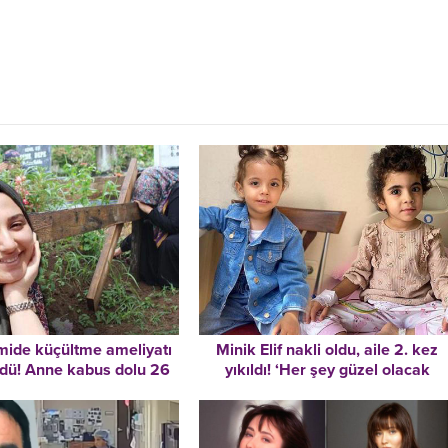
mide küçültme ameliyatı
Minik Elif nakli oldu, aile 2. kez
ldü! Anne kabus dolu 26
yıkıldı! ‘Her şey güzel olacak
tı: Bu nasıl bir hayattır?
derken cehennemi yaşadık’