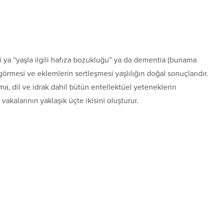
ni ya “yaşla ilgili hafıza bozukluğu” ya da dementia (bunama
 görmesi ve eklemlerin sertleşmesi yaşlılığın doğal sonuçlarıdır.
a, dil ve idrak dahil bütün entellektüel yeteneklerin
akalarının yaklaşık üçte ikisini oluşturur.