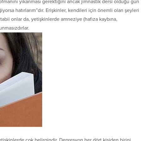
eşofmanını yıkanması gerektiğini ancak jimnastik dersi olduğu gün
yorsa hatırlarım”dır. Erişkinler, kendileri için önemli olan şeyleri
 tabii onlar da, yetişkinlerde amneziye (hafıza kaybına,
unmasızdırlar.
şkinlerde çok belirgindir. Depresyon her dört kişiden birini,