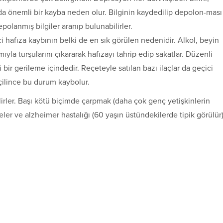
da önemli bir kayba neden olur. Bilginin kaydedilip depolon-ması
olanmış bilgiler aranıp bulunabilirler.
ici hafıza kaybının belki de en sık görülen nedenidir. Alkol, beyin
la turşularını çıkararak hafızayı tahrip edip sakatlar. Düzenli
li bir gerileme içindedir. Reçeteyle satılan bazı ilaçlar da geçici
çilince bu durum kaybolur.
rler. Başı kötü biçimde çarpmak (daha çok genç yetişkinlerin
eler ve alzheimer hastalığı (60 yaşın üstündekilerde tipik görülür