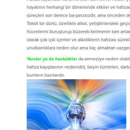
hayatının herhangi bir döneminde etkiler ve hafıza
süreçleri son derece ba-şarızsızdır, ama önceden dep
Toksit bir dürtü, özellikle alkol, yetişkinlerdeki geç
hücrelerini buruşturup büzerek kelimenin tam anlamıy
olarak çok içki içenler ve alkoliklerin hafızası sürek
unutkanlıklara neden olur ama ilaç almaktan vazge
Yaralar ya da hastalıklar
da amneziye neden olabili
hafıza kayıplarının nedenidir), beyin tümörleri, darb
bunların bazılarıdır.