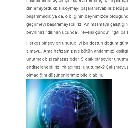
Hatırlamanın üç parçalı süreci herhangi bir aşamada 
dinlemiyorduk); alıkoymayı başaramayabiliriz (düş
başaramadık ya da, o bilginin beynimizde olduğund
geçirmeyi başaramayabiliriz. Anımsamaya çalıştığımız
beynimiz “dilimin ucunda”, “evelsi gündü”, “galiba s
Herkes bir şeyleri unutur: iyi bir dostun doğum gün
almayı… Ama hafızamız (ve bütün anılarımız) kişiliğim
unutmak bizi rahatsız eder. Sık sık bir şeyler unu
endişelenebiliriz. Ya adımızı unutursak? Çalışmayı, p
olmadığını düşünenlerimiz bile olabilir.