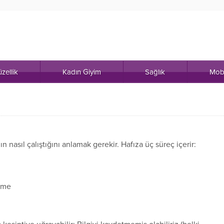
zellik
Kadın Giyim
Sağlık
Mob
nasıl çalıştığını anlamak gerekir. Hafıza üç süreç içerir:
irme