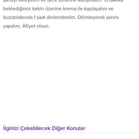
şantiyi ekleyelim ve iyice birbirine karıştıralım. 15 dakika
beklediğimiz kekin üzerine krema ile kaplayalım ve
buzdolabında 1 saat dinlendirelim. Dilimleyerek servis
yapalım. Afiyet olsun.
İlginizi Çekebilecek Diğer Konular