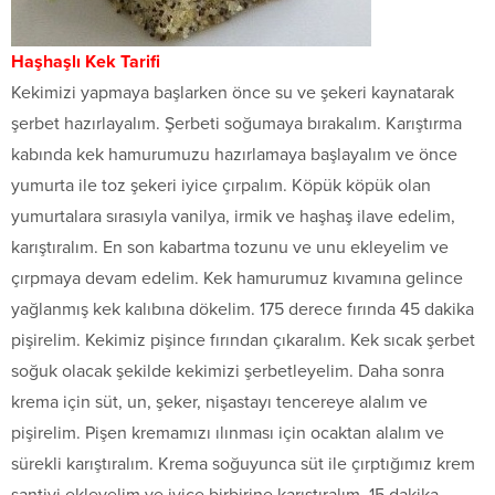
Haşhaşlı Kek Tarifi
Kekimizi yapmaya başlarken önce su ve şekeri kaynatarak
şerbet hazırlayalım. Şerbeti soğumaya bırakalım. Karıştırma
kabında kek hamurumuzu hazırlamaya başlayalım ve önce
yumurta ile toz şekeri iyice çırpalım. Köpük köpük olan
yumurtalara sırasıyla vanilya, irmik ve haşhaş ilave edelim,
karıştıralım. En son kabartma tozunu ve unu ekleyelim ve
çırpmaya devam edelim. Kek hamurumuz kıvamına gelince
yağlanmış kek kalıbına dökelim. 175 derece fırında 45 dakika
pişirelim. Kekimiz pişince fırından çıkaralım. Kek sıcak şerbet
soğuk olacak şekilde kekimizi şerbetleyelim. Daha sonra
krema için süt, un, şeker, nişastayı tencereye alalım ve
pişirelim. Pişen kremamızı ılınması için ocaktan alalım ve
sürekli karıştıralım. Krema soğuyunca süt ile çırptığımız krem