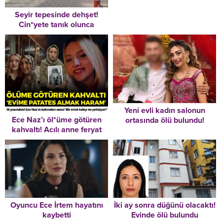
Seyir tepesinde dehşet!
Cin*yete tanık olunca
katl*dildiler!
Yeni evli kadın salonun
Ece Naz’ı öl*üme götüren
ortasında ölü bulundu!
kahvaltı! Acılı anne feryat
Bıraktığı not dikkat çekti
etti: ‘Evime patates almak
haram’
Oyuncu Ece İrtem hayatını
İki ay sonra düğünü olacaktı!
kaybetti
Evinde ölü bulundu