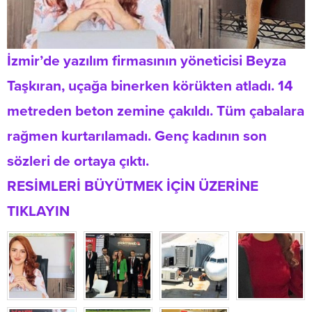
İzmir’de yazılım firmasının yöneticisi Beyza
Taşkıran, uçağa binerken körükten atladı. 14
metreden beton zemine çakıldı. Tüm çabalara
rağmen kurtarılamadı. Genç kadının son
sözleri de ortaya çıktı.
RESİMLERİ BÜYÜTMEK İÇİN ÜZERİNE
TIKLAYIN