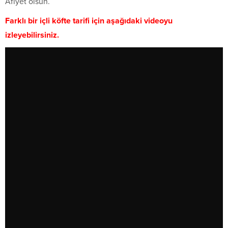
Afiyet olsun.
Farklı bir içli köfte tarifi için aşağıdaki videoyu
izleyebilirsiniz.