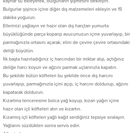
kaynar su ekleyerek, bulgurların şişmesini bekleyin.
Bulgurlar şişince içine diğer dış malzemeleri ekleyin ve 15
dakika yoğurun.
Ellerinizi yağlayın ve hazır olan dış harçtan yumurta
büyüklüğünde parça koparıp avucunuzun içine yuvarlayıp, bir
parmağınızla ortasını açarak, elini de çevire çevire ortasındaki
deliği büyütün.
İlk başta hazırladığınız iç harcından bir miktar alıp, açtığınız
deliğe harcı koyun ve ağzını parmak uçlarınızla kapatın.
Bu şekilde bütün köfteleri bu şekilde önce dış harcını
yuvarlayıp, parmağınızla içini açıp, iç harcını doldurup, ağzını
kapatarak doldurun.
Kızartma tenceresine bolca yağ koyup, kızan yağın içine
hazır olan içli köfteleri atın ve kızartın.
Kızarmış içli köfteleri yağlı kağıt serdiğiniz tepsiye sıralayın.
Yağlarını süzdükten sonra servis edin.