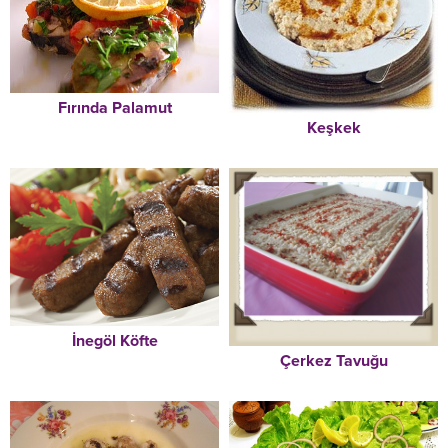
Fırında Palamut
Keşkek
İnegöl Köfte
Çerkez Tavuğu