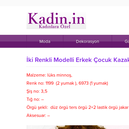
Moda
Dekorasyon
Gü
İki Renkli Modelli Erkek Çocuk Kaza
Malzeme: lüks minnoş,
Renk no: 1199 (2 yumak ), 6973 (1 yumak)
Şiş no: 3,5
Tığ no: –
Örgü şekli: düz örgü ters örgü 2+2 lastik örgü jakar
Aksesuar: –