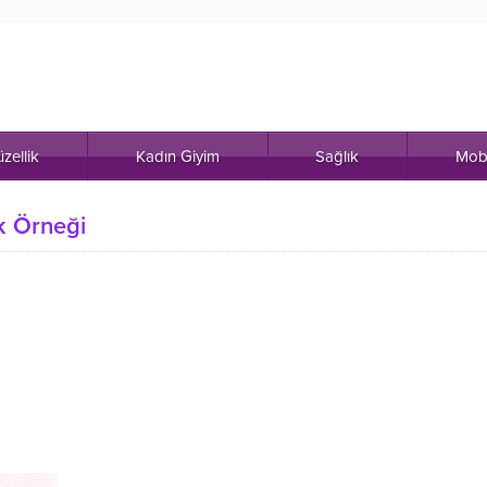
zellik
Kadın Giyim
Sağlık
Mob
k Örneği