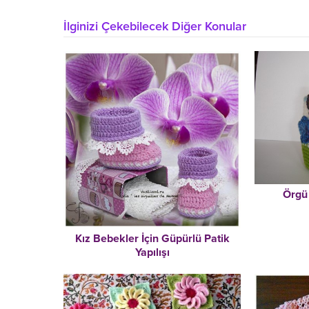
İlginizi Çekebilecek Diğer Konular
Örgü
Kız Bebekler İçin Güpürlü Patik
Yapılışı