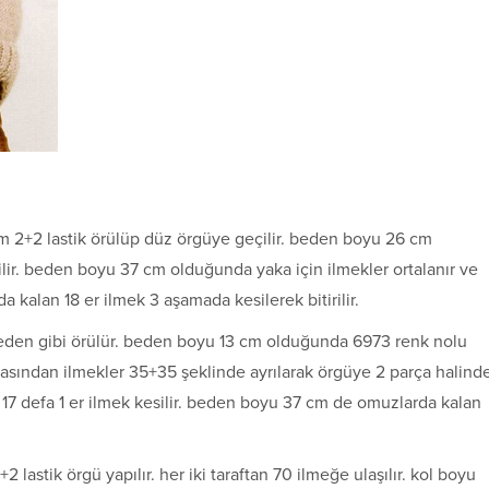
 cm 2+2 lastik örülüp düz örgüye geçilir. beden boyu 26 cm
esilir. beden boyu 37 cm olduğunda yaka için ilmekler ortalanır ve
 kalan 18 er ilmek 3 aşamada kesilerek bitirilir.
a beden gibi örülür. beden boyu 13 cm olduğunda 6973 renk nolu
tasından ilmekler 35+35 şeklinde ayrılarak örgüye 2 parça halind
la 17 defa 1 er ilmek kesilir. beden boyu 37 cm de omuzlarda kalan
+2 lastik örgü yapılır. her iki taraftan 70 ilmeğe ulaşılır. kol boyu