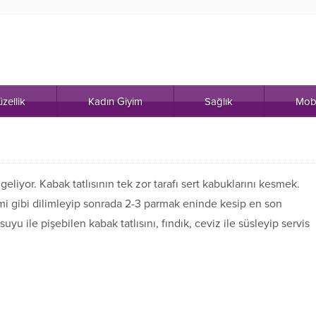
zellik
Kadın Giyim
Sağlık
Mob
e geliyor. Kabak tatlısının tek zor tarafı sert kabuklarını kesmek.
mi gibi dilimleyip sonrada 2-3 parmak eninde kesip en son
yu ile pişebilen kabak tatlısını, fındık, ceviz ile süsleyip servis