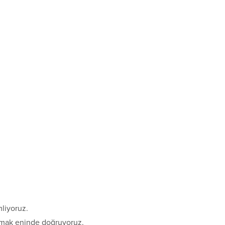
mliyoruz.
parmak eninde doğruyoruz.