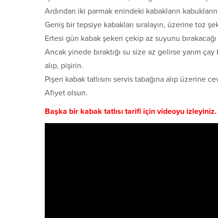
Ardından iki parmak enindeki kabakların kabuklarını
Geniş bir tepsiye kabakları sıralayın, üzerine toz ş
Ertesi gün kabak şekeri çekip az suyunu bırakacağı 
Ancak yinede bıraktığı su size az gelirse yarım çay
alıp, pişirin.
Pişen kabak tatlısını servis tabağına alıp üzerine c
Afiyet olsun.
Başka bir kabak tatlısı tarifi için videoyu izleyiniz.