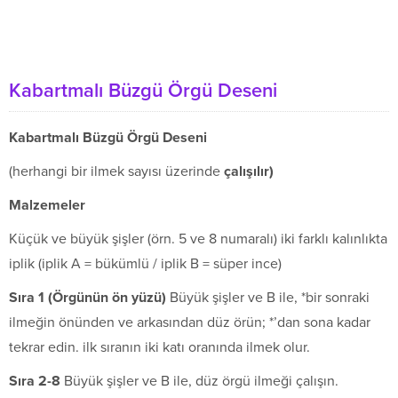
Kabartmalı Büzgü Örgü Deseni
Kabartmalı Büzgü Örgü Deseni
(herhangi bir ilmek sayısı üzerinde
ç
al
ışı
l
ı
r)
Malzemeler
Küçük ve büyük şişler (örn. 5 ve 8 numaralı) iki farklı kalınlıkta
iplik (iplik A = bükümlü / iplik B = süper ince)
S
ı
ra 1 (
Ö
rg
ü
n
ü
n
ö
n y
ü
z
ü
)
Büyük şişler ve B ile, *bir sonraki
ilmeğin önünden ve arkasından düz örün; *’dan sona kadar
tekrar edin. ilk sıranın iki katı oranında ilmek olur.
S
ı
ra 2-8
Büyük şişler ve B ile, düz örgü ilmeği çalışın.