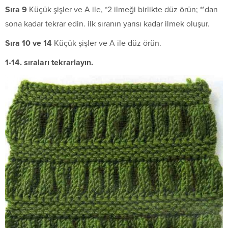
S
ı
ra 9
Küçük şişler ve A ile, *2 ilmeği birlikte düz örün; *’dan
sona kadar tekrar edin. ilk sıranın yarısı kadar ilmek oluşur.
S
ı
ra 10 ve 14
Küçük şişler ve A ile düz örün.
1-14. sıraları tekrarlayın.