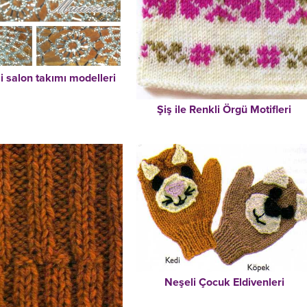
i salon takımı modelleri
Şiş ile Renkli Örgü Motifleri
Neşeli Çocuk Eldivenleri