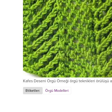
Kafes Deseni Örgü Örneği örgü teknikleri örülüşü a
Etiketler:
Örgü Modelleri