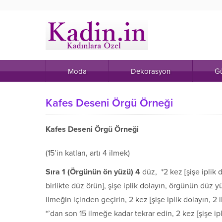
Moda
Dekorasyon
Gü
Kafes Deseni Örgü Örneği
Kafes Deseni Örgü Örneği
(15’in katları, artı 4 ilmek)
S
ı
ra 1 (
Ö
rg
ü
n
ü
n
ö
n y
ü
z
ü
) 4
düz, *2 kez [şişe iplik 
birlikte düz örün], şişe iplik dolayın, örgünün düz
ilmeğin içinden geçirin, 2 kez [şişe iplik dolayın, 2 il
*’dan son 15 ilmeğe kadar tekrar edin, 2 kez [şişe ip