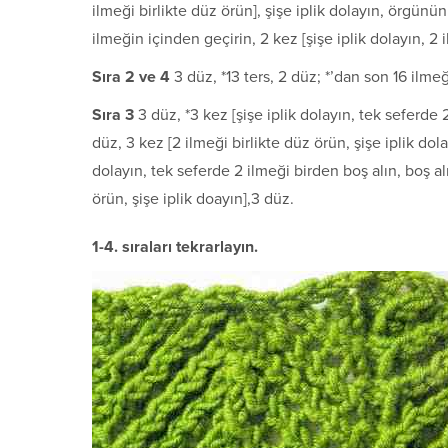
ilmeği birlikte düz örün], şişe iplik dolayın, örgü
ilmeğin içinden geçirin, 2 kez [şişe ip­lik dolayın, 2 
S
ı
ra 2 ve 4
3 düz, *13 ters, 2 düz; *’dan son 16 ilme
S
ı
ra 3
3 düz, *3 kez [şişe iplik dolayın, tek seferde 
düz, 3 kez [2 ilmeği birlikte düz örün, şişe iplik dola
dolayın, tek seferde 2 ilmeği birden boş alın, boş alı
örün, şişe iplik doayın],3 düz.
1-4. sıraları tekrarlayın.