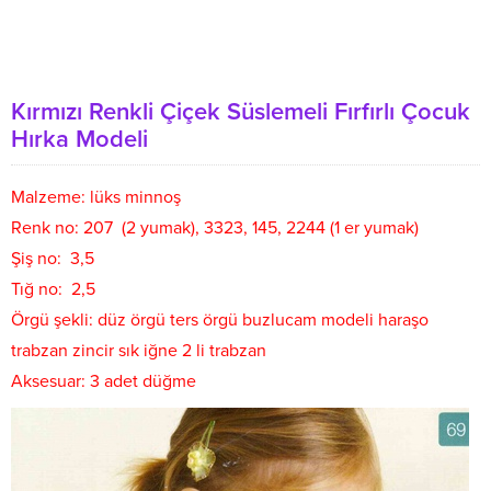
Kırmızı Renkli Çiçek Süslemeli Fırfırlı Çocuk
Hırka Modeli
Malzeme: lüks minnoş
Renk no: 207 (2 yumak), 3323, 145, 2244 (1 er yumak)
Şiş no: 3,5
Tığ no: 2,5
Örgü şekli: düz örgü ters örgü buzlucam modeli haraşo
trabzan zincir sık iğne 2 li trabzan
Aksesuar: 3 adet düğme