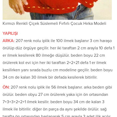
Kırmızı Renkli Çiçek Süslemeli Fırfırlı Çocuk Hırka Modeli
YAPILIŞI
ARKA:
207 renk nolu iplik ile 100 ilmek başlanır 3 cm haraşo
örülüp düz örgüye geçilir. her iki taraftan 2 cm arayla 10 defa 1
er ilmek kesilerek 80 ilmeğe düşülür. beden boyu 22 cm
örülerek kol evi için her iki taraftan 2+2+21 defa 1 er ilmek
kesilirken yanı sırada buzlu cm modeline geçilir. beden boyu
34 cm de kalan 30 ilmek bir defada kesilerek bitirilir.
ÖN:
207 renk nolu iplik ile 56 ilmek başlanır. arka beden gibi
örülür. beden obyu 27 cm örülerek yaka için ön ortasından
7+3+3+2+2+1 ilmek kesilir. beden boyu 34 cm de kalan 3
ilmek ile bitirilir. diğer ön parça da aynı şekilde örülür. sağ
tarafta ön ortasından başlanarak 5 cm arayla 3 adet ilik açılır.