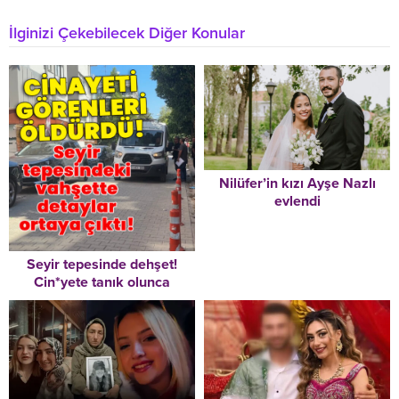
İlginizi Çekebilecek Diğer Konular
Nilüfer’in kızı Ayşe Nazlı
evlendi
Seyir tepesinde dehşet!
Cin*yete tanık olunca
katl*dildiler!