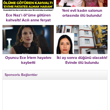
Yeni evli kadın salonun
Ece Naz’ı öl*üme götüren
ortasında ölü bulundu!
kahvaltı! Acılı anne feryat
Bıraktığı not dikkat çekti
etti: ‘Evime patates almak
haram’
Oyuncu Ece İrtem hayatını
İki ay sonra düğünü olacaktı!
kaybetti
Evinde ölü bulundu
Sponsorlu Bağlantılar