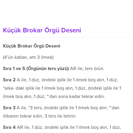
Küçük Brokar Örgü Deseni
Küçük Brokar Örgü Deseni
(4’ün katları, artı 3 ilmek)
S
ı
ra 1 ve 5 (
Ö
rg
ü
n
ü
n ters y
ü
z
ü
)
AR ile, ters örün.
S
ı
ra 2
A ile, 1 düz, öndeki iplik ile 1 ilmek boş alın, 1 düz,
*arka- daki iplik ile 1 ilmek boş alın, 1 düz, öndeki iplik ile 1
ilmek boş alın, 1 düz; *’dan sona kadar tekrar edin.
S
ı
ra 3
A ile, *3 ters, öndeki iplik ile 1 ilmek boş alın; *’dan
itibaren tekrar edin, 3 ters ile bitirin.
S
ı
ra 4
AR ile, 1 düz, öndeki iplik ile 1 ilmek boş alın, 1 düz,