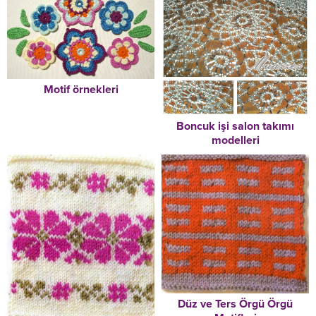
Motif örnekleri
Boncuk işi salon takımı
modelleri
Düz ve Ters Örgü Örgü