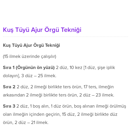
Kuş Tüyü Ajur Örgü Tekniği
Kuş Tüyü Ajur Örgü Tekniği
(15 ilmek üzerinde çalışılır)
S
ı
ra 1 (
Ö
rg
ü
n
ü
n
ö
n y
ü
z
ü
)
2 düz, 10 kez [1 düz, şişe iplik
dolayın], 3 düz – 25 ilmek.
S
ı
ra 2
2 düz, 2 ilmeği birlikte ters örün, 17 ters, ilmeğin
arkasından 2 ilmeği birlikte ters örün, 2 düz – 23 ilmek.
S
ı
ra 3
2 düz, 1 boş alın, 1 düz örün, boş alınan ilmeği örülmüş
olan ilmeğin içinden geçirin, 15 düz, 2 ilmeği birlikte düz
örün, 2 düz – 21 ilmek.