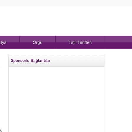
ilya
Örgü
Tatlı Tarifleri
Sponsorlu Bağlantılar
s,