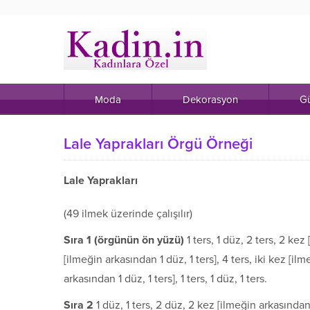
Moda
Dekorasyon
Gü
Lale Yaprakları Örgü Örneği
Lale Yaprakları
(49 ilmek üzerinde çalışılır)
S
ı
ra 1 (
ö
rg
ü
n
ü
n
ö
n y
ü
z
ü
)
1 ters, 1 düz, 2 ters, 2 kez
[ilmeğin arkasından 1 düz, 1 ters], 4 ters, iki kez [ilm
arkasından 1 düz, 1 ters], 1 ters, 1 düz, 1 ters.
S
ı
ra 2
1 düz, 1 ters, 2 düz, 2 kez [ilmeğin arkasından 