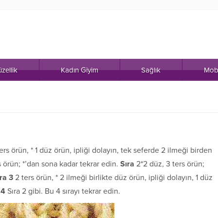
zellik
Kadın Giyim
Sağlık
Mob
rs örün, * 1 düz örün, ipliği dolayın, tek seferde 2 ilmeği birden
s örün; *’dan sona kadar tekrar edin.
Sıra
2*2 düz, 3 ters örün;
ıra 3
2 ters örün, * 2 ilmeği birlikte düz örün, ipliği dolayın, 1 düz
 4
Sıra 2 gibi. Bu 4 sırayı tekrar edin.