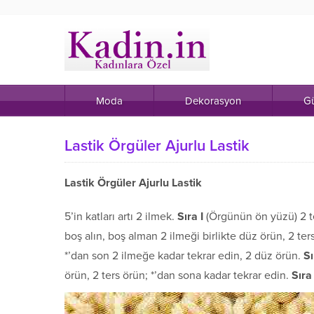
Moda
Dekorasyon
Gü
Lastik Örgüler Ajurlu Lastik
Lastik Örgüler Ajurlu Lastik
5’in katları artı 2 ilmek.
Sıra I
(Örgünün ön yüzü) 2 te
boş alın, boş alman 2 ilmeği birlikte düz örün, 2 ter
*’dan son 2 ilmeğe kadar tekrar edin, 2 düz örün.
S
örün, 2 ters örün; *’dan sona kadar tekrar edin.
Sıra