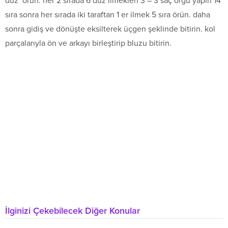
düz örün. her 2 sırada 6 düz ilmekleri 3 – 3 saç örgü yapın 14
sıra sonra her sırada iki taraftan 1 er ilmek 5 sıra örün. daha
sonra gidiş ve dönüşte eksilterek üçgen şeklinde bitirin. kol
parçalarıyla ön ve arkayı birleştirip bluzu bitirin.
İlginizi Çekebilecek Diğer Konular