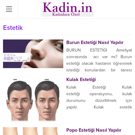
Estetik
Burun Estetiği Nasıl Yapılır
BURUN ESTETİGİ Ameliyat
sonrasında acı var mı? Burun
estetiği olacak hastanın öğrenmek
istediği konulardan bir tanesi
iyileşme süresi ve ağrı ne kadar
Kulak Estetiği
olacaktır. Ameliyat öncesi hastayla
Kulak Estetiği Kulak
detaylı şekilde ameliyat hakkında
estetiği operasyonu, kulak
bilgi verilirse hasta gayet iyi bir
durumunu düzeltilmek için
moralle ameliyatını olacaktır. Burun
yapılır. Kulak estetik
estetiği ameliyatında sık sorulan
operasyonu, altı yaş üzerinde
soru ameliyat dan sonra ağrı olur...
yapılabilir. Kulak estetiği normalden
daha farklı kulaklarda yapılır. Çocuk
Popo Estetiği Nasıl Yapılır
da kulak estetiği yapılacaksa okula