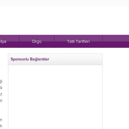
ilya
Örgü
Tatlı Tarifleri
Sponsorlu Bağlantılar
ği
ek
iz
si
n
ih