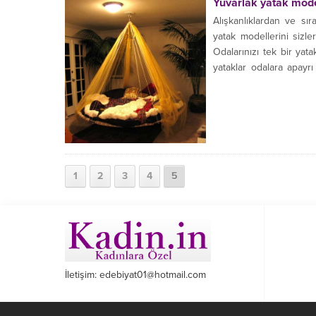
Yuvarlak yatak mode
Alışkanlıklardan ve sır
yatak modellerini sizler
Odalarınızı tek bir yata
yataklar odalara apayrı
engel olarak görenler bu
1
2
3
4
5
İletişim: edebiyat01@hotmail.com