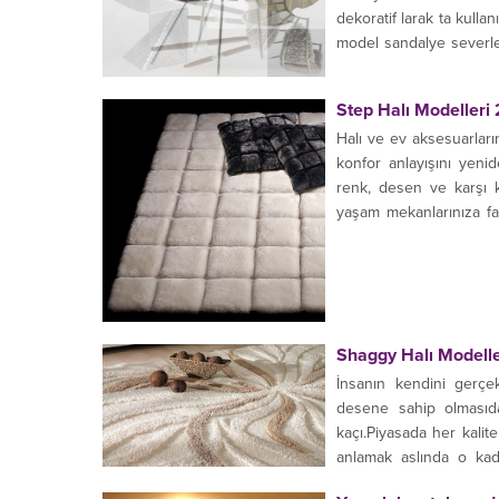
dekoratif larak ta kulla
model sandalye severler
üretilmeye başlamıştır. 
masasının boyuna uygun
Step Halı Modelleri
Halı ve ev aksesuarları
konfor anlayışını yenide
renk, desen ve karşı k
yaşam mekanlarınıza fa
açacak olan en yeni...
Shaggy Halı Modelle
İnsanın kendini gerçe
desene sahip olmasıd
kaçı.Piyasada her kali
anlamak aslında o ka
yeterli.Öncelikle halının 