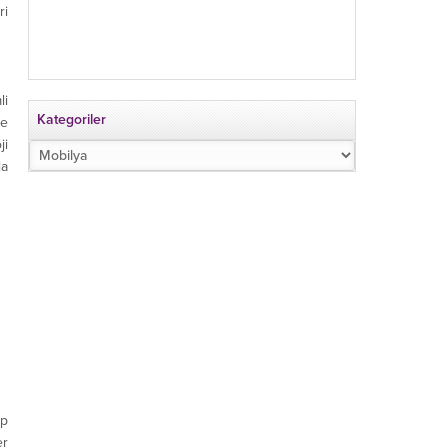
ri
li
Kategoriler
ve
ji
Kategoriler
la
p
er