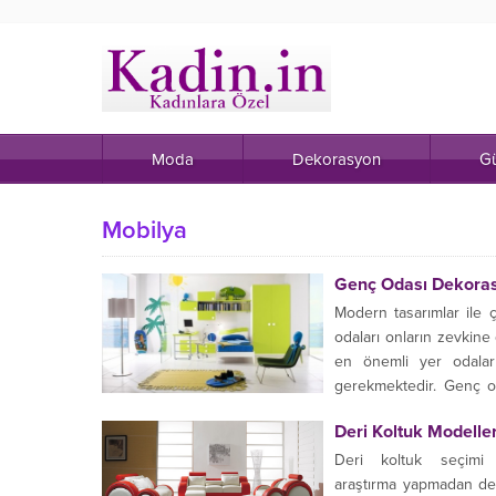
Moda
Dekorasyon
Gü
Mobilya
Genç Odası Dekora
Modern tasarımlar ile ço
odaları onların zevkine
en önemli yer odala
gerekmektedir. Genç od
gerekmektedir....
Deri Koltuk Modeller
Deri koltuk seçimi
araştırma yapmadan deri