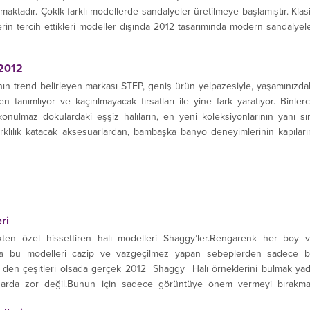
nımaktadır. Çoklk farklı modellerde sandalyeler üretilmeye başlamıştır. Klas
in tercih ettikleri modeller dışında 2012 tasarımında modern sandalyel
Sandalye şekilleri,modelleri farklılıklar göstermektedir.Şekil olarak yem
...
 2012
nın trend belirleyen markası STEP, geniş ürün yelpazesiyle, yaşamınızda
n tanımlıyor ve kaçırılmayacak fırsatları ile yine fark yaratıyor. Binler
onulmaz dokulardaki eşşiz halıların, en yeni koleksiyonlarının yanı sı
rklılık katacak aksesuarlardan, bambaşka banyo deneyimlerinin kapıları
ri
kten özel hissettiren halı modelleri Shaggy’ler.Rengarenk her boy 
a bu modelleri cazip ve vazgeçilmez yapan sebeplerden sadece b
te den çeşitleri olsada gerçek 2012 Shaggy Halı örneklerini bulmak ya
darda zor değil.Bunun için sadece görüntüye önem vermeyi bırakm
markası,imal...