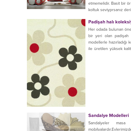
etmemelidir. Basit bir ör
koltuk seviyprsanız der
Padişah halı koleks
Her odada bulunan öneml
bir yeri olan padişah
modellerle hazırladığı k
ile üretilen yüksek kal
Türkiye’nin...
Sandalye Modelleri
Sandalyeler masa 
mobilyalardır.Evlerimiz