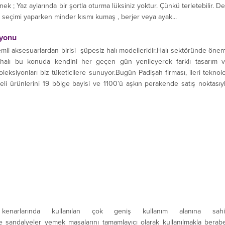
nek ; Yaz aylarında bir şortla oturma lüksiniz yoktur. Çünkü terletebilir. De
i seçimi yaparken minder kısmı kumaş , berjer veya ayak...
iyonu
i aksesuarlardan birisi şüpesiz halı modelleridir.Halı sektöründe önem
 halı bu konuda kendini her geçen gün yenileyerek farklı tasarım 
oleksiyonları biz tüketicilere sunuyor.Bugün Padişah firması, ileri teknolo
iteli ürünlerini 19 bölge bayisi ve 1100’ü aşkın perakende satış noktasıy
kenarlarında kullanılan çok geniş kullanım alanına sahi
de sandalyeler yemek masalarını tamamlayıcı olarak kullanılmakla berab