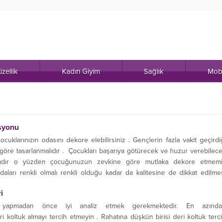
zellik
Kadın Giyim
Sağlık
Mob
syonu
cuklarınızın odasını dekore elebilirsiniz . Gençlerin fazla vakit geçirdi
 göre tasarlanmalıdır . Çocukları başarıya götürecek ve huzur verebilec
rıdır o yüzden çocuğunuzun zevkine göre mutlaka dekore etmem
aları renkli olmalı renkli olduğu kadar da kalitesine de dikkat edilme
i
 yapmadan önce iyi analiz etmek gerekmektedir. En azında
 koltuk almayı tercih etmeyin . Rahatına düşkün birisi deri koltuk terc