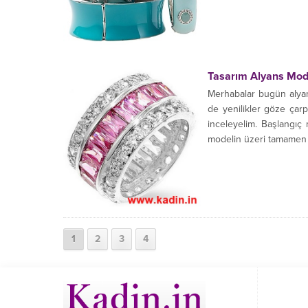
Tasarım Alyans Mode
Merhabalar bugün alyan
de yenilikler göze çarpı
inceleyelim. Başlangıç 
modelin üzeri tamamen el 
1
2
3
4