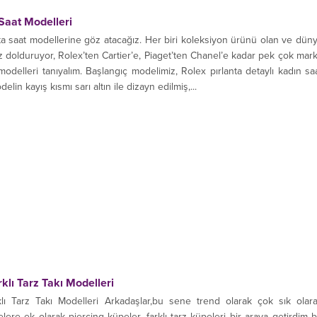
Saat Modelleri
a saat modellerine göz atacağız. Her biri koleksiyon ürünü olan ve dün
z dolduruyor, Rolex’ten Cartier’e, Piaget’ten Chanel’e kadar pek çok mar
modelleri tanıyalım. Başlangıç modelimiz, Rolex pırlanta detaylı kadın sa
elin kayış kısmı sarı altın ile dizayn edilmiş,...
klı Tarz Takı Modelleri
lı Tarz Takı Modelleri Arkadaşlar,bu sene trend olarak çok sık olar
re ek olarak piercing küpeler, farklı tarz küpeleri bir araya getirdim 