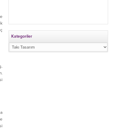
ce
ik
ıç
Kategoriler
Kategoriler
ş.
m.
si
da
de
si