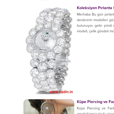
Koleksiyon Pırlanta 
Merhaba Bu gün pırlant
devlerinin modelleri gö
bulunuyor, gelin şimdi 
modeli, çelik gövdeli mod
Küpe Piercing ve Far
Küpe Piercing ve Fark
gördüğümüz tüylü küpele