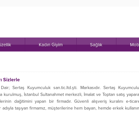
zellik
Kadın Giyim
Sağlık
Mob
 Sizlerle
r; Sertaş Kuyumculuk san.tic.ltd.şti. Markasıdır. Sertaş Kuyumcul
lında kurulmuş, İstanbul Sultanahmet merkezli, İmalat ve Toptan satış yapar
rinin dağitimini yapan bir firmadır. Güvenli alışveriş kuralını e-ticar
adıyla taşıyan firmamız, müşterilerine hem bayan, hemde erkek kullanı
, altın işçiliği...