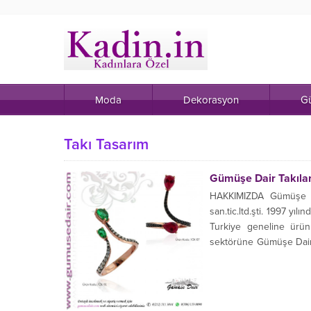
Moda
Dekorasyon
Gü
Takı Tasarım
Gümüşe Dair Takıları
HAKKIMIZDA Gümüşe Dai
san.tic.ltd.şti. 1997 yı
Turkiye geneline ürünle
sektörüne Gümüşe Dair 
için zengin çeşitli ürünleri