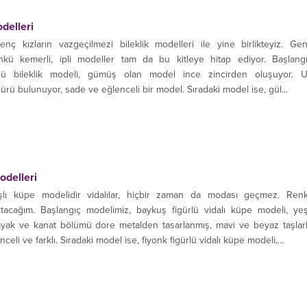
odelleri
enç kızların vazgeçilmezi bileklik modelleri ile yine birlikteyiz. Ge
nkü kemerli, ipli modeller tam da bu kitleye hitap ediyor. Başlang
rlü bileklik modeli, gümüş olan model ince zincirden oluşuyor. 
gürü bulunuyor, sade ve eğlenceli bir model. Sıradaki model ise, gül...
odelleri
şlı küpe modelidir vidalılar, hiçbir zaman da modası geçmez. Renk
nıtacağım. Başlangıç modelimiz, baykuş figürlü vidalı küpe modeli, yeş
ayak ve kanat bölümü dore metalden tasarlanmış, mavi ve beyaz taşlar
li ve farklı. Sıradaki model ise, fiyonk figürlü vidalı küpe modeli,...