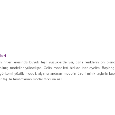
leri
hitleri arasında büyük taşlı yüzüklerde var, canlı renklerin ön plan
apılmış modeller yükselişte. Gelin modelleri birlikte inceleyelim. Başlang
görkemli yüzük modeli, alyansı andıran modelin üzeri minik taşlarla kapl
 taş ile tamamlanan model farklı ve asil....