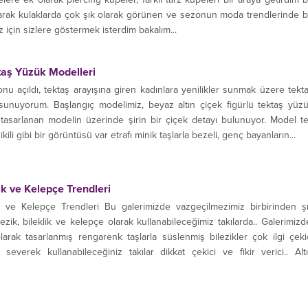
olarak kulaklarda çok şık olarak görünen ve sezonun moda trendlerinde 
z için sizlere göstermek isterdim bakalım...
taş Yüzük Modelleri
 açıldı, tektaş arayışına giren kadınlara yenilikler sunmak üzere tekt
unuyorum. Başlangıç modelimiz, beyaz altın çiçek figürlü tektaş yüz
 tasarlanan modelin üzerinde şirin bir çiçek detayı bulunuyor. Model t
li gibi bir görüntüsü var etrafı minik taşlarla bezeli, genç bayanların...
ik ve Kelepçe Trendleri
k ve Kelepçe Trendleri Bu galerimizde vazgeçilmezimiz birbirinden ş
zik, bileklik ve kelepçe olarak kullanabileceğimiz takılarda.. Galerimizd
olarak tasarlanmış rengarenk taşlarla süslenmiş bilezikler çok ilgi çeki
 severek kullanabileceğiniz takılar dikkat çekici ve fikir verici.. Alt
ardan hoşlananlar...