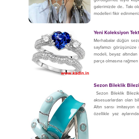
galerimizde de.. Takı 
modelleri fikir edinmeni
Yeni Koleksiyon Tek
Merhabalar düğün sezonu
sayfamızı görüşünüze s
modeli, beyaz altından
parça olmasına rağmen iki
Sezon Bileklik Bilez
Sezon Bileklik Bilezi
aksesuarlardan olan bile
Altın sarısı imitasyon 
özellikle yaz aylarında
takmaktan ve abiye takıl