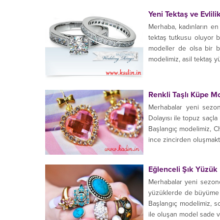
Yeni Tektaş ve Evlil
Merhaba, kadınların en b
tektaş tutkusu oluyor b
modeller de olsa bir bi
modelimiz, asil tektaş y
Renkli Taşlı Küpe Mo
Merhabalar yeni sezo
Dolayısı ile topuz saçla
Başlangıç modelimiz, Ch
ince zincirden oluşmakta
Eğlenceli Şık Yüzük
Merhabalar yeni sezond
yüzüklerde de büyüme g
Başlangıç modelimiz, s
ile oluşan model sade v