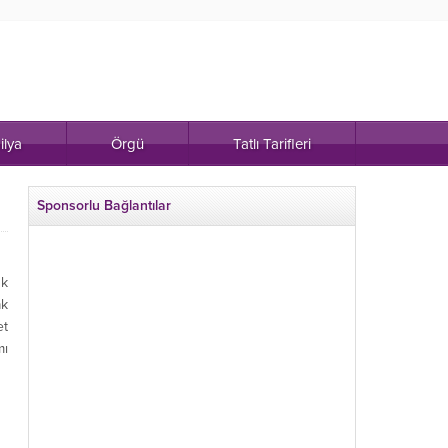
ilya
Örgü
Tatlı Tarifleri
Sponsorlu Bağlantılar
uk
ak
et
mı