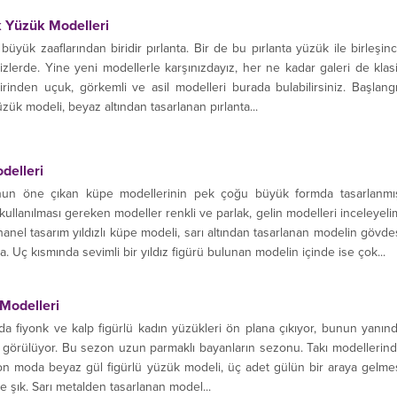
ik Yüzük Modelleri
üyük zaaflarından biridir pırlanta. Bir de bu pırlanta yüzük ile birleşin
izlerde. Yine yeni modellerle karşınızdayız, her ne kadar galeri de klas
rinden uçuk, görkemli ve asil modelleri burada bulabilirsiniz. Başlang
üzük modeli, beyaz altından tasarlanan pırlanta...
delleri
nun öne çıkan küpe modellerinin pek çoğu büyük formda tasarlanmı
 kullanılması gereken modeller renkli ve parlak, gelin modelleri inceleyeli
anel tasarım yıldızlı küpe modeli, sarı altından tasarlanan modelin gövde
. Uç kısmında sevimli bir yıldız figürü bulunan modelin içinde ise çok...
 Modelleri
a fiyonk ve kalp figürlü kadın yüzükleri ön plana çıkıyor, bunun yanın
örülüyor. Bu sezon uzun parmaklı bayanların sezonu. Takı modellerin
on moda beyaz gül figürlü yüzük modeli, üç adet gülün bir araya gelme
e şık. Sarı metalden tasarlanan model...