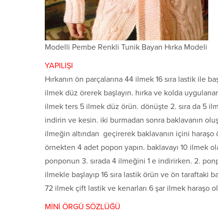
Modelli Pembe Renkli Tunik Bayan Hırka Modeli
YAPILIŞI
Hırkanın ön parçalarına 44 ilmek 16 sıra lastik ile b
ilmek düz örerek başlayın. hırka ve kolda uygulanan 
ilmek ters 5 ilmek düz örün. dönüşte 2. sıra da 5 i
indirin ve kesin. iki burmadan sonra baklavanın oluş
ilmeğin altından geçirerek baklavanın içini haraşo ö
örnekten 4 adet popon yapın. baklavayı 10 ilmek olan
ponponun 3. sırada 4 ilmeğini 1 e indirirken. 2. pon
ilmekle başlayıp 16 sıra lastik örün ve ön taraftaki
72 ilmek çift lastik ve kenarları 6 şar ilmek haraşo o
MİNİ ÖRGÜ SÖZLÜĞÜ