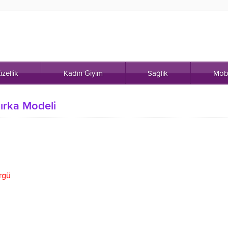
zellik
Kadın Giyim
Sağlık
Mob
ırka Modeli
örgü