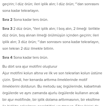
geçirin; I düz örün; ileri iplik alın; I düz örün; *’dan sonrasını
sona kadar tekrarlayın.
S
ı
ra 2
Sona kadar ters örün.
S
ı
ra 3
2 düz örün, *ileri iplik alın; I boş alın, 2 ilmeği birlikte
düz örün, boş alınan ilmeği örülmüşün içinden geçirin; ileri
iplik alın; 3 düz örün; *’dan sonrasını sona kadar tekrarlayın,
son tekrarı 2 düz ilmekle bitirin.
S
ı
ra 4
Sona kadar ters örün.
Bu dört sıra ajur motifini oluşturur
Ajur motifini kolun altına ve ilk ve son tekrarlan kolun üstüne
çizin. Şimdi, her kenarda arttırma ilmeklerinde motif
ilmeklerini doldurun. Bu metodu saç örgülerinde, kabartmalı
örgülerde ve aynı zamanda ajurlu örgülerde kullanın ancak
bir ajur motifinde, bir iplik dolama arttırmasının, bir eksiltme