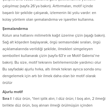
çalışılmaz (sayfa 26’ya bakın). Arttırmaları, motif içinde
başarılı bir şekilde çalışarak, izlemenin iki yolu vardır: en
kolay yöntem olan şemalandırma ve işaretler kullanma.
Şemalandırma
Kolun ana hatlarını milimetrik kağıt üzerine çizin (aşağı bakın).
Sağ alt köşeden başlayarak, örgü semasındaki sıraları, örgü
açıklamalarında verildiği şekilde, ilmekleri simgeleyen
sembolleri kullanarak çizin (sayfa 63’e ve Motif Galerisi’ne
bakın). Bu size, motif tekrarını belirlemenizde yardımcı olur
Bu sayfadaki ajurlu hırka, altı ilmek tekran ayrıca sonda onu
dengelemek için artı bir ilmek daha olan bir motif olarak
örülür
Ajurlu motif
S
ı
ra I
I düz örün, *ileri iplik alın; I düz örün; I boş alın, 2 ilmeği
birlikte düz örün, boş alınan ilmeği örülmüşün içinden