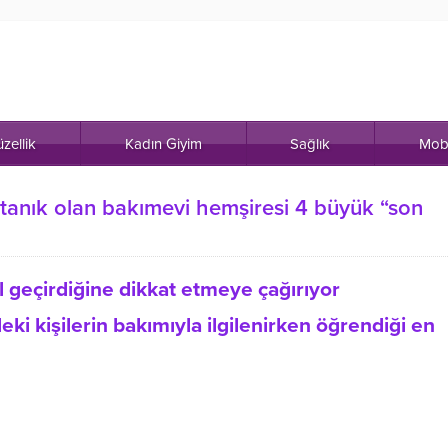
zellik
Kadın Giyim
Sağlık
Mob
 tanık olan bakımevi hemşiresi 4 büyük “son
 geçirdiğine dikkat etmeye çağırıyor
i kişilerin bakımıyla ilgilenirken öğrendiği en