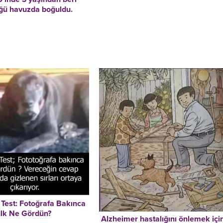
ğü havuzda boğuldu.
 Test: Fotoğrafa Bakınca
İlk Ne Gördün?
Alzheimer hastalığını önlemek içi