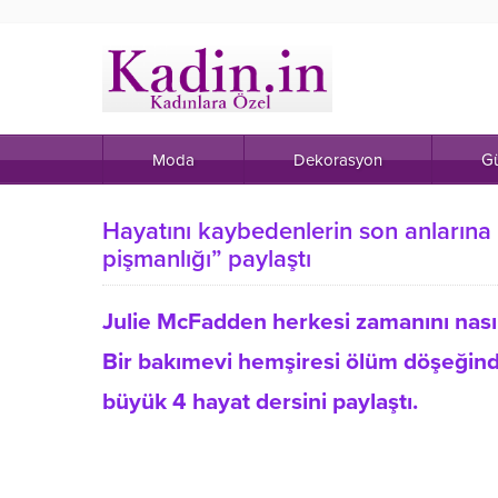
Moda
Dekorasyon
Gü
Hayatını kaybedenlerin son anlarına
pişmanlığı” paylaştı
Julie McFadden herkesi zamanını nasıl
Bir bakımevi hemşiresi ölüm döşeğindek
büyük 4 hayat dersini paylaştı.