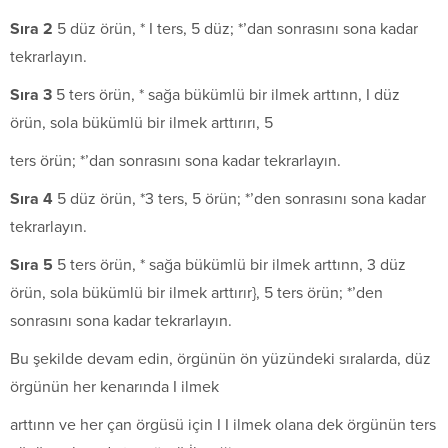
Sıra 2
5 düz örün, * I ters, 5 düz; *’dan sonrasını sona kadar
tekrarlayın.
S
ı
ra 3
5 ters örün, * sağa bükümlü bir ilmek arttınn, I düz
örün, sola bükümlü bir ilmek arttırırı, 5
ters örün; *’dan sonrasını sona kadar tekrarlayın.
Sıra 4
5 düz örün, *3 ters, 5 örün; *’den sonrasını sona kadar
tekrarlayın.
Sıra 5
5 ters örün, * sağa bükümlü bir ilmek arttınn, 3 düz
örün, sola bükümlü bir ilmek arttırır}, 5 ters örün; *’den
sonrasını sona kadar tekrarlayın.
Bu şekilde devam edin, örgünün ön yüzündeki sıralarda, düz
örgünün her kenarında I ilmek
arttınn ve her çan örgüsü için I I ilmek olana dek örgünün ters