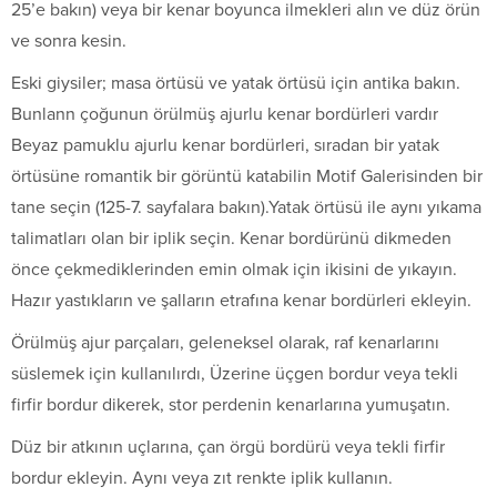
25’e bakın) veya bir kenar boyunca ilmekleri alın ve düz örün
ve sonra kesin.
Eski giysiler; masa örtüsü ve yatak örtüsü için antika bakın.
Bunlann çoğunun örülmüş ajurlu kenar bordürleri vardır
Beyaz pamuklu ajurlu kenar bordürleri, sıradan bir yatak
örtüsüne romantik bir görüntü katabilin Motif Galerisinden bir
tane seçin (125-7. sayfalara bakın).Yatak örtüsü ile aynı yıkama
talimatları olan bir iplik seçin. Kenar bordürünü dikmeden
önce çekme­diklerinden emin olmak için ikisini de yıkayın.
Hazır yastıkların ve şalların etrafına kenar bordürleri ekleyin.
Örülmüş ajur parçaları, geleneksel olarak, raf kenarlarını
süslemek için kullanılırdı, Üzerine üçgen bordur veya tekli
firfir bordur dikerek, stor perdenin kenarlarına yumuşatın.
Düz bir atkının uçlarına, çan örgü bordürü veya tekli firfir
bordur ekleyin. Aynı veya zıt renkte iplik kullanın.