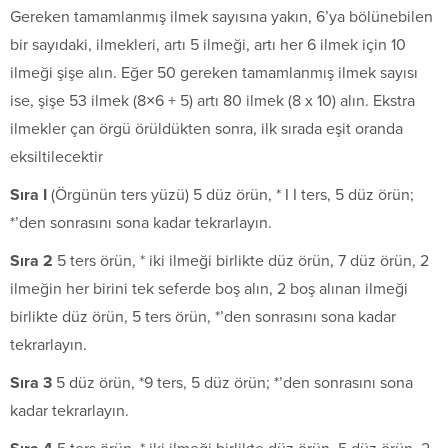
Gereken tamamlanmış ilmek sayısına yakın, 6’ya bölünebilen
bir sayıdaki, ilmekleri, artı 5 ilmeği, artı her 6 ilmek için 10
ilmeği şişe alın. Eğer 50 gereken tamamlanmış ilmek sayısı
ise, şişe 53 ilmek (8×6 + 5) artı 80 ilmek (8 x 10) alın. Ekstra
ilmekler çan örgü örüldükten sonra, ilk sırada eşit oranda
eksiltilecektir
S
ı
ra I
(Örgünün ters yüzü) 5 düz örün, * I I ters, 5 düz örün;
*’den sonrasını sona kadar tekrarlayın.
Sıra 2
5 ters örün, * iki ilmeği birlikte düz örün, 7 düz örün, 2
ilmeğin her birini tek seferde boş alın, 2 boş alınan ilmeği
birlikte düz örün, 5 ters örün, *’den sonrasını sona kadar
tekrarlayın.
Sıra 3
5 düz örün, *9 ters, 5 düz örün; *’den sonrasını sona
kadar tekrarlayın.