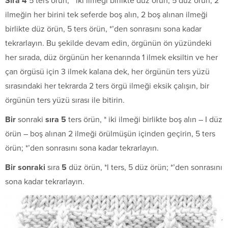
S
ı
ra 4
5 ters örün, * iki ilmeği birlikte düz örün, 5 düz örün, 2
ilmeğin her birini tek seferde boş alın, 2 boş alınan ilmeği
birlikte düz örün, 5 ters örün, *’den sonrasını sona kadar
tekrarlayın. Bu şekilde devam edin, örgünün ön yüzündeki
her sırada, düz örgünün her kenarında 1 ilmek eksiltin ve her
çan örgüsü için 3 ilmek kalana dek, her örgünün ters yüzü
sırasındaki her tekrarda 2 ters örgü ilmeği eksik çalışın, bir
örgünün ters yüzü sırası ile bitirin.
Bir
sonraki
s
ı
ra 5
ters örün, * iki ilmeği birlikte boş alın – I düz
örün – boş alınan 2 ilmeği örülmüşün içinden geçirin, 5 ters
örün; *’den sonrasını sona kadar tekrarlayın.
Bir sonraki
sıra
5
düz örün, *l ters, 5 düz örün; *’den sonrasını
sona kadar tekrarlayın.