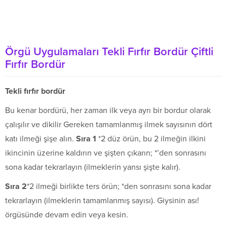
Örgü Uygulamaları Tekli Fırfır Bordür Çiftli
Fırfır Bordür
Tekli fırfır bordür
Bu kenar bordürü, her zaman ilk veya ayrı bir bordur olarak
çalışılır ve dikilir Gereken tamamlanmış ilmek sayısının dört
katı ilmeği şişe alın.
S
ı
ra
1
*2 düz örün, bu 2 ilmeğin ilkini
ikincinin üzerine kaldırın ve şişten çıkarın; *’den sonrasını
sona kadar tekrarlayın (ilmeklerin yansı şişte kalır).
S
ı
ra 2
*2 ilmeği birlikte ters örün; *den sonrasını sona kadar
tekrarlayın (ilmeklerin tamamlanmış sayısı). Giysinin ası!
örgüsünde devam edin veya kesin.