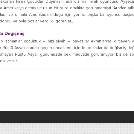
rekorları kıran Çocuklar Duymasın adlı dizinin minik oyuncusu Ayşec
nra Amerika’ya gitmiş ve uzun bir süre ortalıkta görünmemişti. Aradan yıll
şladı ve o hala Amerikada olduğu için yerine başka bir oyuncu başlad
öndü ve öyle pozlar verdi ki, görenler...
da Değişmiş
o zamanlar çocuktuk – bizi siyah – beyaz tv ekranlarına kilitleyen 
n Rüştü Asyalı aradan geçen onca sene içinde ne kadar da değişmiş değ
kopmayan Rüştü Asyalı günümüzde pek medyada görünmüyor, biz de s
dık ve siz...