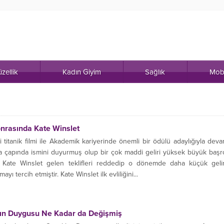
zellik
Kadın Giyim
Sağlık
Mob
onrasında Kate Winslet
titanik filmi ile Akademik kariyerinde önemli bir ödülü adaylığıyla dev
 çapında ismini duyurmuş olup bir çok maddi geliri yüksek büyük başr
cak Kate Winslet gelen teklifleri reddedip o dönemde daha küçük gelir
yı tercih etmiştir. Kate Winslet ilk evliliğini...
ın Duygusu Ne Kadar da Değişmiş