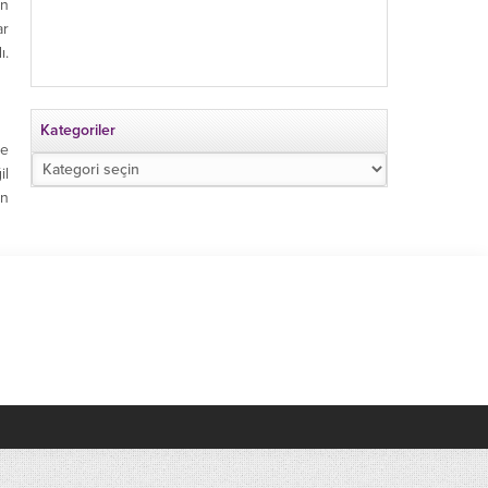
an
ar
ı.
Kategoriler
ve
Kategoriler
il
on